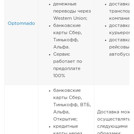
денежные
доставка
переводы через
транспор
Western Union;
компаниям
Optomnado
банковские
доставка
карты Сбер,
курьером;
Тинькофф,
доставка 
Альфа.
рейсовые
Сервис
автобусы.
работает по
предоплате
100%
банковские
карты Сбер,
Тинькофф, ВТБ,
Альфа,
Доставка може
Открытие;
осуществлятьс
кредитные
следующими
карты через
образами: