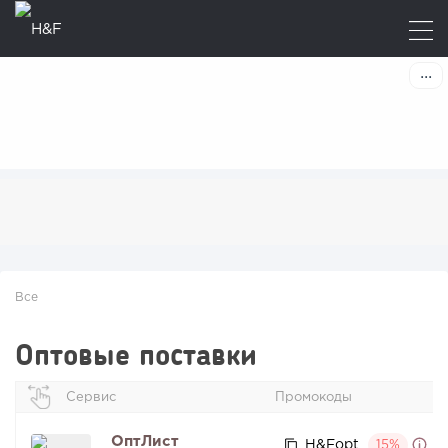
Все
Оптовые поставки
Сервис
Промокоды
ОптЛист
H&Fopt
15%