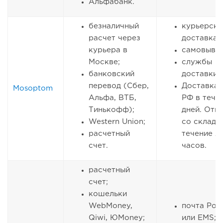
Альфабанк.
безналичный
курьерска
расчет через
доставка;
курьера в
самовывоз
Москве;
службы
банковский
доставки.
перевод (Сбер,
Доставка 
Mosoptom
Альфа, ВТБ,
РФ в тече
Тинькофф);
дней. Отг
Western Union;
со складо
расчетный
течение 2
счет.
часов.
расчетный
счет;
кошельки
WebMoney,
почта Рос
Qiwi, ЮMoney;
или EMS;