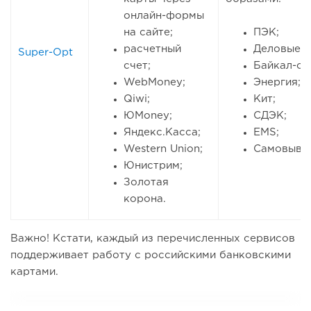
онлайн-формы
на сайте;
ПЭК;
расчетный
Деловые л
Super-Opt
счет;
Байкал-се
WebMoney;
Энергия;
Qiwi;
Кит;
ЮMoney;
СДЭК;
Яндекс.Касса;
EMS;
Western Union;
Cамовывоз
Юнистрим;
Золотая
корона.
Важно! Кстати, каждый из перечисленных сервисов
поддерживает работу с российскими банковскими
картами.