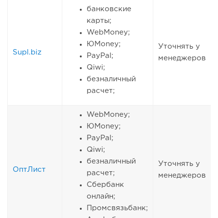
банковские
карты;
WebMoney;
ЮMoney;
Уточнять у
Supl.biz
PayPal;
менеджеров
Qiwi;
безналичный
расчет;
WebMoney;
ЮMoney;
PayPal;
Qiwi;
безналичный
Уточнять у
ОптЛист
расчет;
менеджеров
Сбербанк
онлайн;
Промсвязьбанк;