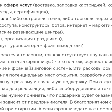
 к
сфере услуг
(доставка, заправка картриджей, к
еезды, сертификация),
овле
(либо островная точка, либо торговля через и
 доступа, конструкторы ботов, интернет – маркети
тские развивающие центры),
ы, организация праздников),
луг туроператора – франшизодателя).
осятся к товарным, так как отсутствует паушаль
ая плата за франшизу») - это платеж, осуществл
ие к франчайзинговой системе. Эти расходы обы
ния потенциальных мест открытия, разработку са
льную рекламу и начальную поддержку. При отсут
вар для реализации, либо за оборудование и техн
зы нужно понимать, что поддержка будет оказана 
м зависит от предпринимателя. В благоприятном с
ой при открытии. А если франшизодатель с помо