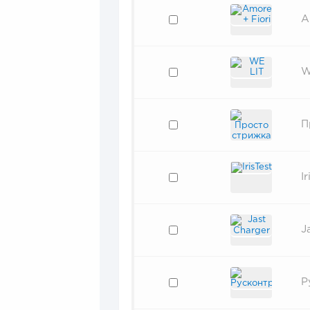
A
W
П
Ir
J
Р