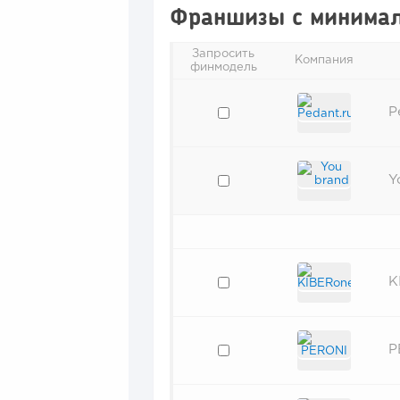
Франшизы с минима
Запросить
Компания
финмодель
P
Y
K
P