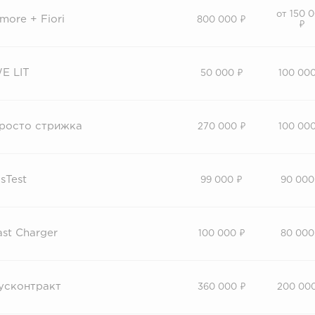
от 150 
more + Fiori
800 000 ₽
₽
E LIT
50 000 ₽
100 000
росто стрижка
270 000 ₽
100 000
isTest
99 000 ₽
90 000
ast Charger
100 000 ₽
80 000
усконтракт
360 000 ₽
200 00