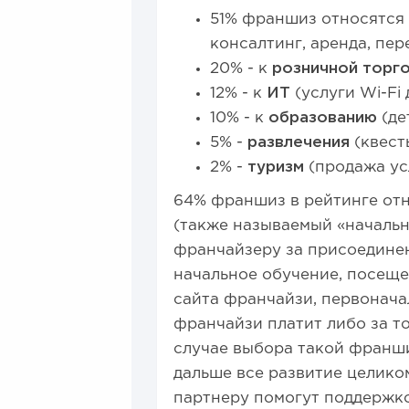
51% франшиз относятся
консалтинг, аренда, пер
20% - к
розничной торг
12% - к
ИТ
(услуги Wi-Fi
10% - к
образованию
(де
5% -
развлечения
(квест
2% -
туризм
(продажа ус
64% франшиз в рейтинге отн
(также называемый «начальн
франчайзеру за присоединен
начальное обучение, посеще
сайта франчайзи, первонача
франчайзи платит либо за то
случае выбора такой франши
дальше все развитие целико
партнеру помогут поддержк