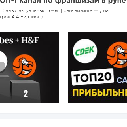
ОП-1 канал по франшизам в руне
. Самые актуальные темы франчайзинга — у нас.
тров 4.4 миллиона