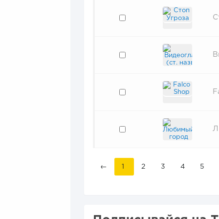
С
В
F
Л
←
1
2
3
4
5