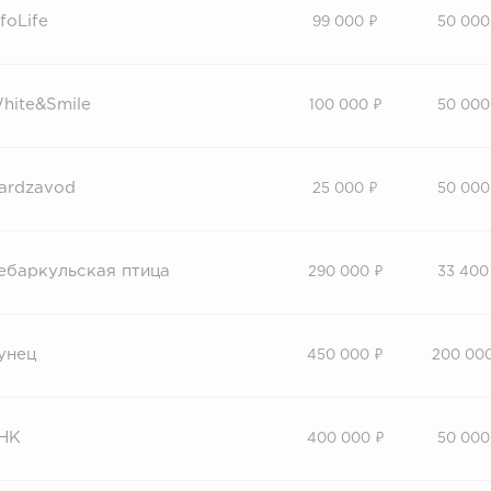
nfoLife
99 000 ₽
50 000
hite&Smile
100 000 ₽
50 000
ardzavod
25 000 ₽
50 000
ебаркульская птица
290 000 ₽
33 400
унец
450 000 ₽
200 00
НК
400 000 ₽
50 000