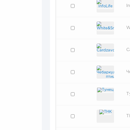
I
W
C
Ч
Т
Т