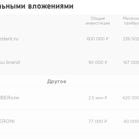
льными вложениями
Общие
Месячн
инвестиции
прибы
edant.ru
600 000 ₽
236 502
ou brand
90 000 ₽
167 000
Другое
IBERone
2,5 млн ₽
420 00
ERONI
77 000 ₽
40 000