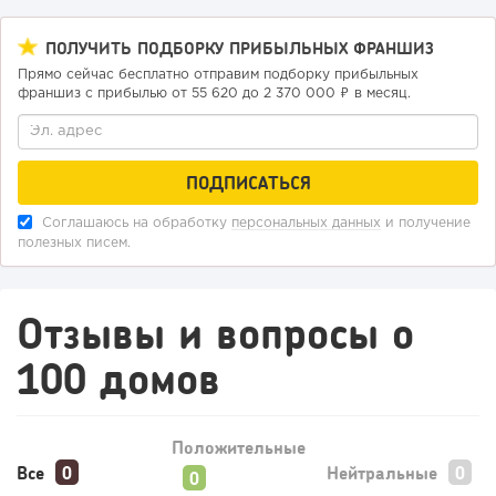
108
0
0
ПОЛУЧИТЬ ПОДБОРКУ ПРИБЫЛЬНЫХ ФРАНШИЗ
Прямо сейчас бесплатно отправим подборку прибыльных
Отзыв SSL-сертификатов у банков: как это влияет на
франшиз с прибылью от 55 620 до 2 370 000 ₽ в месяц.
российский...
Соглашаюсь на обработку
персональных данных
и получение
полезных писем.
Отзывы и вопросы о
100 домов
132
9
2
«Прибыль 20 млн в год, а я ездил на метро»: куда в
Положительные
интернет-магазине...
Все
Нейтральные