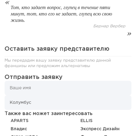
Тот, кто задает вопрос, глупец в течение пяти
минут, тот, кто его не задает, глупец всю свою
жизнь.
Бернар Вербер
Оставить заявку представителю
Мы передадим вашу заявку представителю данной
франшизы или предложим альтернативы
Отправить заявку
62
0
0
Coffee Way приступил к масштабированию собственной
модели производства...
Также вас может заинтересовать
APARTS
ELLIS
Владис
Экспресс Дизайн