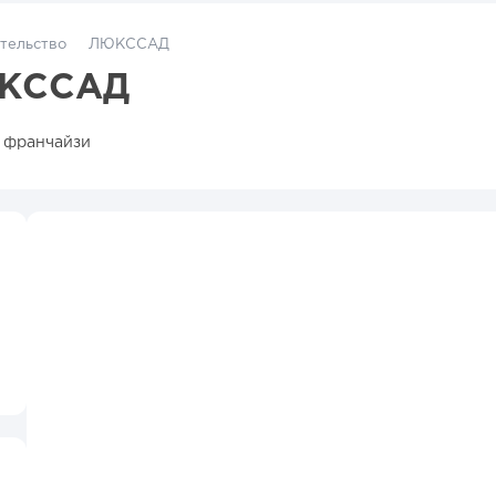
тельство
ЛЮКССАД
ЮКССАД
 франчайзи