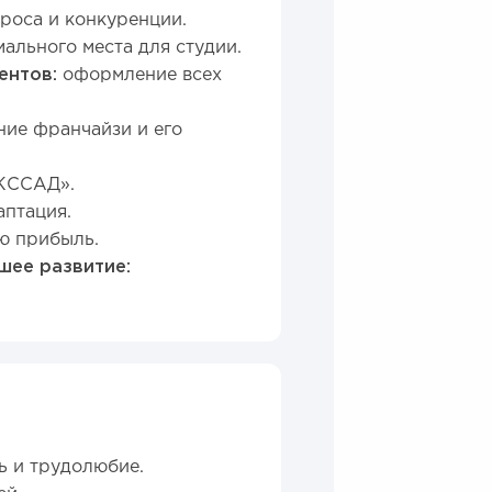
роса и конкуренции.
ального места для студии.
ентов:
оформление всех
ие франчайзи и его
ЮКССАД».
аптация.
ю прибыль.
шее развитие:
ь и трудолюбие.