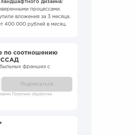
 ландшафтного дизайна:
оверенными процессами.
пили вложения за 3 месяца.
т 400 000 рублей в месяц.
е по соотношению
КССАД
ибыльных франшиз c
ловиях
Политики обработки
ь