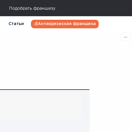
Подобрать франшизу
Статьи
💰Антикризисная франшиза