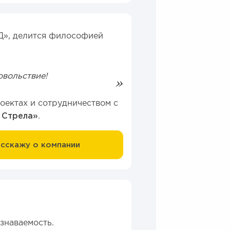
Д», делится философией
овольствие!
оектах и сотрудничеством с
 Стрела»
.
асскажу о компании
знаваемость.