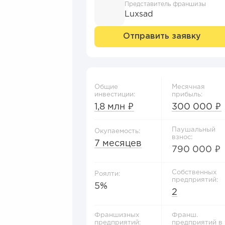
Представитель франшизы
Luxsad
Отправить заявку
Общие
Месячная
инвестиции:
прибыль:
1,8 млн ₽
300 000 ₽
Паушальный
Окупаемость:
взнос:
7 месяцев
790 000 ₽
Собственных
Роялти:
предприятий:
5%
2
Франшизных
Франш.
предприятий:
предприятий в