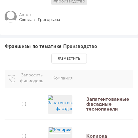
#производство
Автор
Светлана Григорьева
Франшизы по тематике
Производство
РАЗМЕСТИТЬ
Запросить
Компания
финмодель
и
Запатентованные
фасадные
термопанели
Копирка