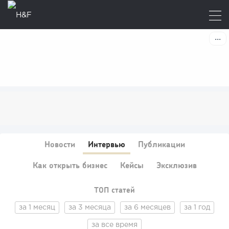
Новости
Интервью
Публикации
Как открыть бизнес
Кейсы
Эксклюзив
ТОП статей
за 1 месяц
за 3 месяца
за 6 месяцев
за 1 год
за все время