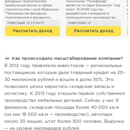
фасадных термопанелей:
технологии “Полифасад”
р
прибыльный бизнес в сфере
является готовым бизнесом “под
В
строительства с нуля Франшиза
ключ”. В 2008 году мы
д
"Производство фасадных
разработали и внедрили в
к
термопанелей и фасадного
промышленное производство
э
декора" предлагает готовый
инновационный способ ...
Р
Инвестиции: от 2,5 млн ₽
Инвестиции: от
бизнес п...
н
Рассчитать доход
Рассчитать доход
Как происходило масштабирование компании?
В 2012 году привлекли инвесторов — региональных
поставщиков, которые дали товарный кредит на 20–
30 миллионов рублей и вошли в долю 50%. Это
позволило резко нарастить складские запасы и
логистику. К 2013 году открыли первое собственное
производство мебельных деталей. Сейчас у нас 9
филиалов, складские площади более 40 000 кв.м
(из них 18 000 кв.м — производство), автопарк
около 50 машин, штат более 500 человек. Выручка
— на уровне миллиардов рублей.