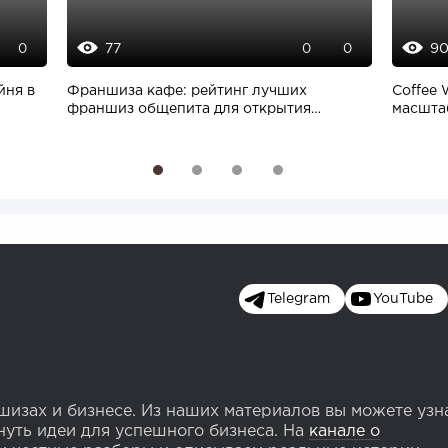
77
9
0
0
0
йня в
Франшиза кафе: рейтинг лучших
Coffee 
франшиз общепита для открытия
масшта
заведения
произво
1
2
3
4
Telegram
YouTube
изах и бизнесе. Из наших материалов вы можете узн
уть идеи для успешного бизнеса. На
канале о