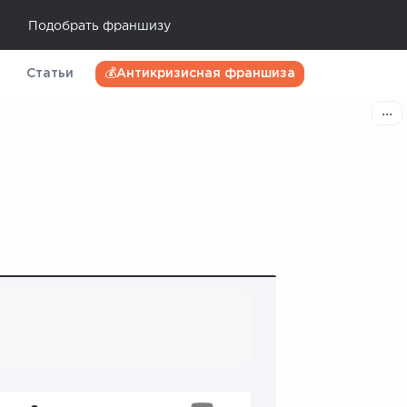
Подобрать франшизу
Статьи
💰Антикризисная франшиза