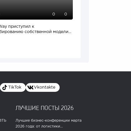
0
74
0
0
Way приступил к
От стартапа за 30 тысяч
бированию собственной модели
бизнеса стоимостью милл
дства...
TikTok
Vkontakte
ЛУЧШИЕ ПОСТЫ 2026
ать
Лучшие бизнес-конференции марта
2026 года: от логистики...