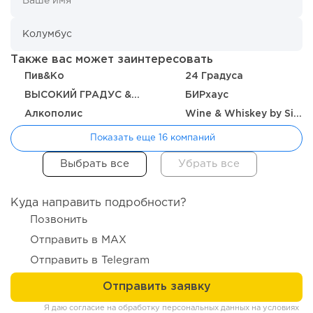
От стартапа за 30 тысяч рублей до бизнеса стоимостью
миллиарды:...
Также вас может заинтересовать
Пив&Ко
24 Градуса
ВЫСОКИЙ ГРАДУС & FOOD 24/7
БИРхаус
Алкополис
Wine & Whiskey by Simple
Показать еще 16 компаний
Куда направить подробности?
114
0
0
Позвонить
Отзыв SSL-сертификатов у банков: как это влияет на
Отправить в MAX
российский...
Отправить в Telegram
Я даю согласие на обработку персональных данных на условиях