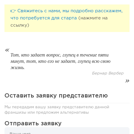
👉 Свяжитесь с нами, мы подробно расскажем,
что потребуется для старта
(нажмите на
67
0
0
ссылку)
Coffee Way приступил к масштабированию собственной
модели производства...
Тот, кто задает вопрос, глупец в течение пяти
минут, тот, кто его не задает, глупец всю свою
жизнь.
Бернар Вербер
Оставить заявку представителю
Мы передадим вашу заявку представителю данной
франшизы или предложим альтернативы
63
Отправить заявку
0
0