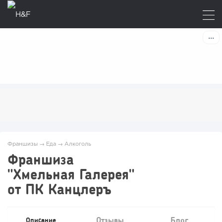
Франшизы
→
Еда
→
Алкоголь
Франшиза
"Хмельная Галерея"
от ПК Канцлеръ
Отзывы
Блог
Описание