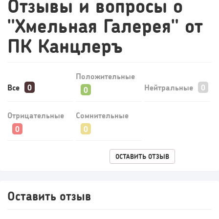
Отзывы и вопросы о
"Хмельная Галерея" от
74
0
0
ПК Канцлеръ
Конференции августа 2026: лучшие мероприятия месяца
для бизнеса,...
Положительные
Все
Нейтральные
Отрицательные
Сомнительные
ОСТАВИТЬ ОТЗЫВ
239
17
3
Оставить отзыв
Прокат квадроциклов: инвестиции 2 млн рублей,