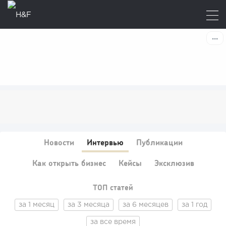
Новости
Интервью
Публикации
Как открыть бизнес
Кейсы
Эксклюзив
ТОП статей
за 1 месяц
за 3 месяца
за 6 месяцев
за 1 год
за все время