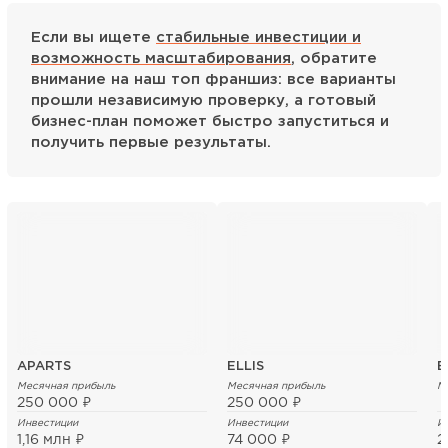
Если вы ищете
стабильные инвестиции и
возможность масштабирования
, обратите
внимание на наш топ франшиз: все варианты
прошли независимую проверку, а готовый
бизнес-план поможет быстро запуститься и
получить первые результаты.
APARTS
ELLIS
В
Месячная прибыль
Месячная прибыль
М
250 000 ₽
250 000 ₽
Инвестиции
Инвестиции
И
1,16 млн ₽
74 000 ₽
2