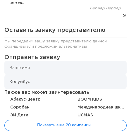
жизнь.
Бернар Вербер
137
9
2
Отзыв SSL-сертификатов у банков: как это влияет на
Оставить заявку представителю
российский...
Мы передадим вашу заявку представителю данной
франшизы или предложим альтернативы
Отправить заявку
Также вас может заинтересовать
Абакус-центр
BOOM KIDS
Соробан
Международная школа Л.Л. Васильевой
154
11
2
ЭИ Дети
UCMAS
Показать еще 20 компаний
«Прибыль 20 млн в год, а я ездил на метро»: куда в