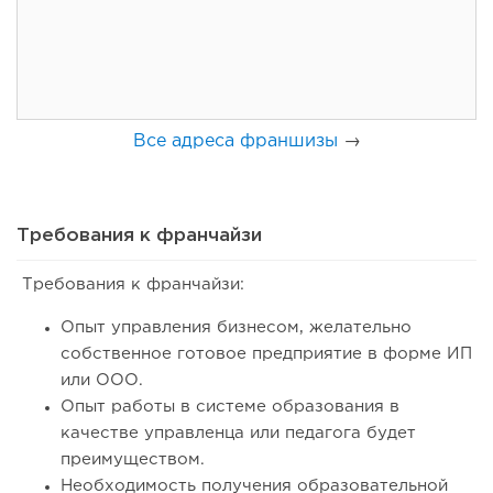
Франшиза кафе: рейтинг лучших франшиз общепита для
открытия заведения
Все адреса франшизы
→
Требования к франчайзи
Требования к франчайзи:
100
0
0
Опыт управления бизнесом, желательно
собственное готовое предприятие в форме ИП
Coffee Way приступил к масштабированию собственной
или ООО.
модели производства...
Опыт работы в системе образования в
качестве управленца или педагога будет
преимуществом.
Необходимость получения образовательной