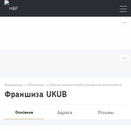
Франшизы
→
Обучение
→
Школы скорочтения и развития интеллекта
Франшиза UKUB
Адреса
Отзывы
Описание