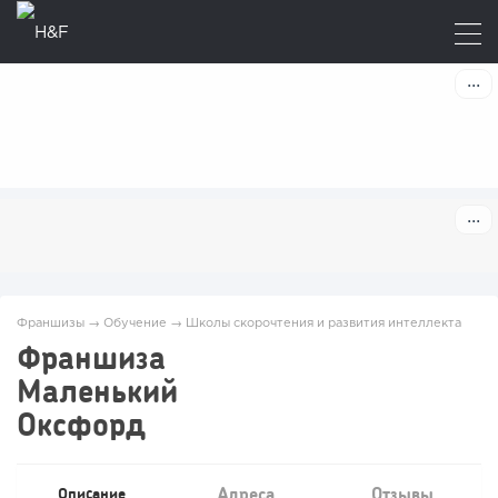
Франшизы
→
Обучение
→
Школы скорочтения и развития интеллекта
Франшиза
Маленький
Оксфорд
Адреса
Отзывы
Описание