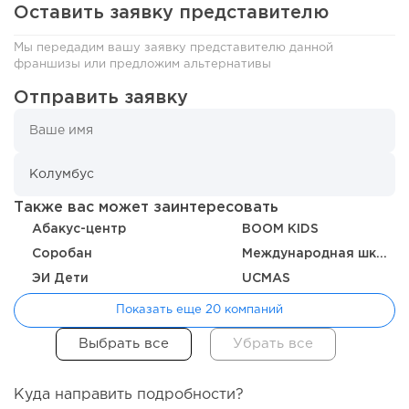
российский...
Оставить заявку представителю
Мы передадим вашу заявку представителю данной
франшизы или предложим альтернативы
Отправить заявку
Также вас может заинтересовать
Абакус-центр
BOOM KIDS
Соробан
Международная школа Л.Л. Васильевой
195
14
2
ЭИ Дети
UCMAS
«Прибыль 20 млн в год, а я ездил на метро»: куда в
Показать еще 20 компаний
интернет-магазине...
Куда направить подробности?