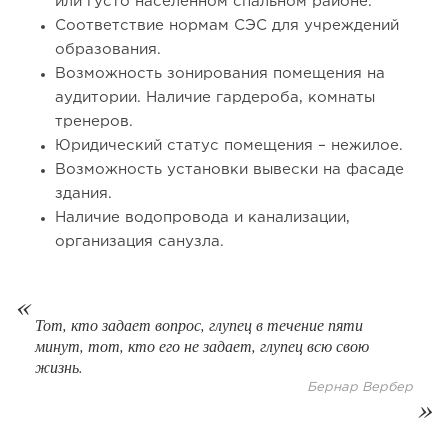
или густо населенном спальном районе.
Соответствие нормам СЭС для учреждений
образования.
137
10
2
Возможность зонирования помещения на
аудитории. Наличие гардероба, комнаты
От стартапа за 30 тысяч рублей до бизнеса стоимостью
тренеров.
миллиарды:...
Юридический статус помещения – нежилое.
Возможность установки вывески на фасаде
здания.
Наличие водопровода и канализации,
организация санузла.
Тот, кто задает вопрос, глупец в течение пяти
минут, тот, кто его не задает, глупец всю свою
жизнь.
Бернар Вербер
214
16
3
Отзыв SSL-сертификатов у банков: как это влияет на