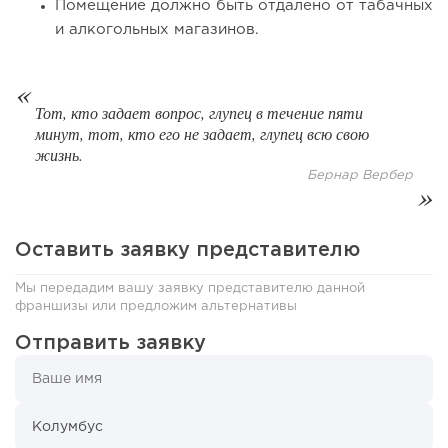
Помещение должно быть отдалено от табачных
и алкогольных магазинов.
«Прибыль 20 млн в год, а я ездил на метро»: куда в
интернет-магазине...
Тот, кто задает вопрос, глупец в течение пяти
минут, тот, кто его не задает, глупец всю свою
жизнь.
Бернар Вербер
Оставить заявку представителю
Мы передадим вашу заявку представителю данной
франшизы или предложим альтернативы
81
0
0
Отправить заявку
Конференции августа 2026: лучшие мероприятия месяца
для бизнеса,...