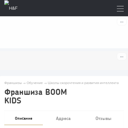
Франшизы
→
Обучение
→
Школы скорочтения и развития интеллекта
Франшиза BOOM
KIDS
Адреса
Отзывы
Описание