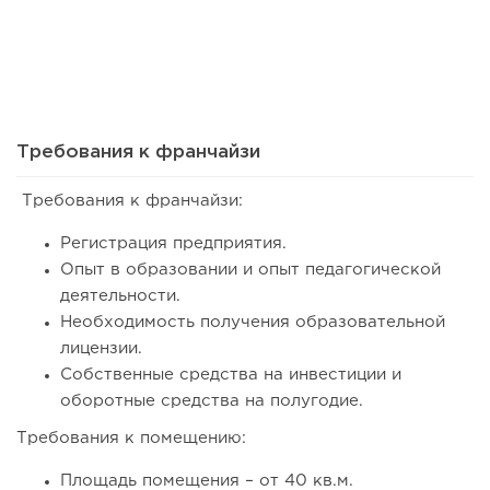
83
0
0
Сколько приносит маленькая кофейня в Екатеринбурге в
2026 году:...
Требования к франчайзи
Требования к франчайзи:
Регистрация предприятия.
Опыт в образовании и опыт педагогической
деятельности.
Необходимость получения образовательной
лицензии.
Собственные средства на инвестиции и
оборотные средства на полугодие.
132
8
1
Требования к помещению:
Франшиза кафе: рейтинг лучших франшиз общепита для
открытия заведения
Площадь помещения – от 40 кв.м.