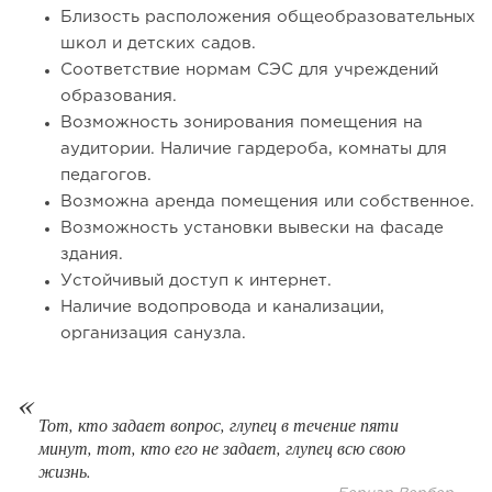
Близость расположения общеобразовательных
школ и детских садов.
Соответствие нормам СЭС для учреждений
образования.
Возможность зонирования помещения на
аудитории. Наличие гардероба, комнаты для
педагогов.
Возможна аренда помещения или собственное.
Возможность установки вывески на фасаде
здания.
121
8
1
Устойчивый доступ к интернет.
Наличие водопровода и канализации,
Coffee Way приступил к масштабированию собственной
организация санузла.
модели производства...
Тот, кто задает вопрос, глупец в течение пяти
минут, тот, кто его не задает, глупец всю свою
жизнь.