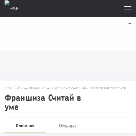
Франшизы
→
Обучение
→
Школы скорочтения и развития интеллекта
Франшиза Считай в
уме
Отзывы
Описание