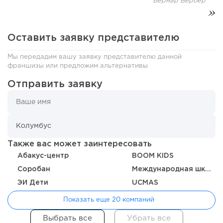
Бернар Вербер
Оставить заявку представителю
Мы передадим вашу заявку представителю данной
франшизы или предложим альтернативы
126
0
0
Отправить заявку
От стартапа за 30 тысяч рублей до бизнеса стоимостью
миллиарды:...
Также вас может заинтересовать
Абакус-центр
BOOM KIDS
Соробан
Международная школа Л.Л. Васильевой
ЭИ Дети
UCMAS
Показать еще 20 компаний