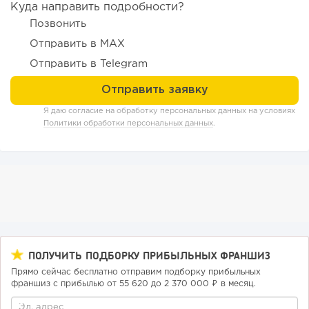
Куда направить подробности?
Позвонить
Отправить в MAX
196
14
2
Отправить в Telegram
«Прибыль 20 млн в год, а я ездил на метро»: куда в
интернет-магазине...
Я даю согласие на обработку персональных данных на условиях
Политики обработки персональных данных
.
ПОЛУЧИТЬ ПОДБОРКУ ПРИБЫЛЬНЫХ ФРАНШИЗ
Прямо сейчас бесплатно отправим подборку прибыльных
150
10
2
франшиз с прибылью от 55 620 до 2 370 000 ₽ в месяц.
Конференции августа 2026: лучшие мероприятия месяца