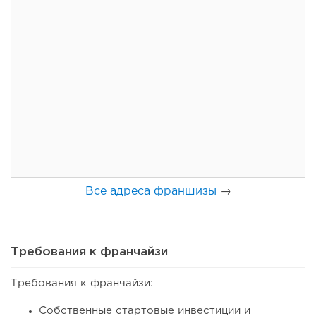
150
11
2
Франшиза кафе: рейтинг лучших франшиз общепита для
открытия заведения
Все адреса франшизы
→
Требования к франчайзи
Требования к франчайзи:
135
10
2
Собственные стартовые инвестиции и