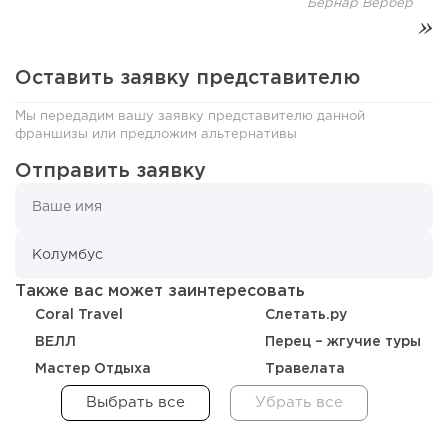
Бернар Вербер
Оставить заявку представителю
Мы передадим вашу заявку представителю данной
франшизы или предложим альтернативы
Отправить заявку
216
16
3
Отзыв SSL-сертификатов у банков: как это влияет на
российский...
Также вас может заинтересовать
Coral Travel
Слетать.ру
ВЕЛЛ
Перец – жгучие туры
Мастер Отдыха
Травелата