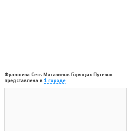
106
0
0
Сколько приносит маленькая кофейня в Екатеринбурге в
Франшиза Сеть Магазинов Горящих Путевок
2026 году:...
представлена в
1 городе