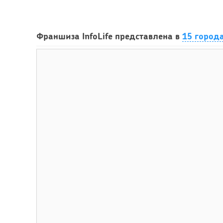
Франшиза InfoLife представлена в
15 город
45
Сколько приносит маленькая кофейня в Екатеринбург