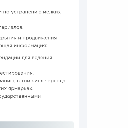
и по устранению мелких
териалов.
ткрытия и продвижения
ующая информация:
ендации для ведения
тестирования.
анию, в том числе аренда
ких ярмарках.
осударственными