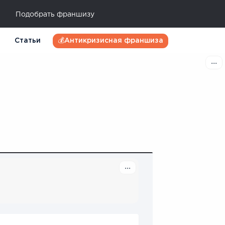
Подобрать франшизу
Статьи
💰Антикризисная франшиза