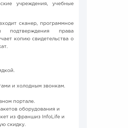
тские учреждения, учебные
входит сканер, программное
я подтверждения права
чает копию свидетельства о
ат.
идкой.
тами и холодным звонкам.
вном портале.
акетов оборудования и
ет из франшиз InfoLife и
ую скидку.