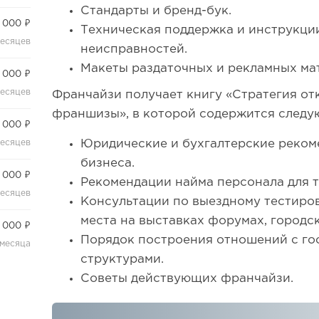
Стандарты и бренд-бук.
 000 ₽
Техническая поддержка и инструкци
месяцев
неисправностей.
Макеты раздаточных и рекламных ма
 000 ₽
месяцев
Франчайзи получает книгу «Стратегия о
франшизы», в которой содержится след
 000 ₽
месяцев
Юридические и бухгалтерские реком
бизнеса.
 000 ₽
Рекомендации найма персонала для 
месяцев
Консультации по выездному тестиров
места на выставках форумах, городс
 000 ₽
Порядок построения отношений с г
 месяца
структурами.
Советы действующих франчайзи.