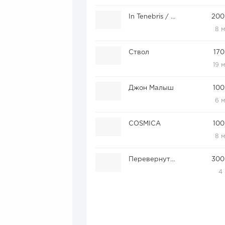
In Tenebris / игры В ТемнотЕ
200
8 
Ствол
170
19 
Джон Малыш
100
6 
COSMICA
100
8 
Перевернутый дом
300
4