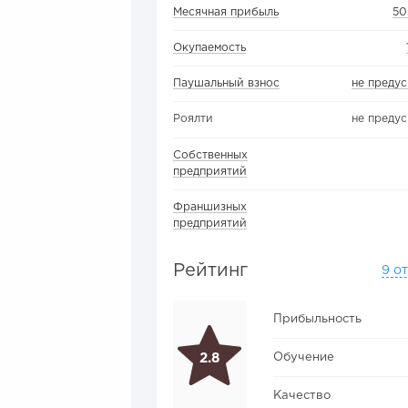
Месячная прибыль
50
Окупаемость
Паушальный взнос
не преду
Роялти
не преду
Собственных
предприятий
Франшизных
предприятий
Рейтинг
9 о
Прибыльность
Обучение
2.8
Качество