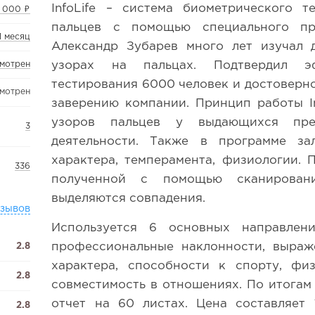
InfoLife – система биометрического т
 000 ₽
пальцев с помощью специального пр
1 месяц
Александр Зубарев много лет изучал 
узорах на пальцах. Подтвердил э
смотрен
тестирования 6000 человек и достоверно
смотрен
заверению компании. Принцип работы In
узоров пальцев у выдающихся пре
3
деятельности. Также в программе за
характера, темперамента, физиологии. 
336
полученной с помощью сканирован
выделяются совпадения.
тзывов
Используется 6 основных направлени
профессиональные наклонности, выраж
2.8
характера, способности к спорту, физ
2.8
совместимость в отношениях. По итогам
отчет на 60 листах. Цена составляет 
2.8