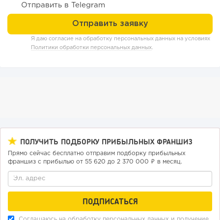
Отправить в Telegram
158
12
2
Отзыв SSL-сертификатов у банков: как это влияет на
Я даю согласие на обработку персональных данных на условиях
российский...
Политики обработки персональных данных
.
ПОЛУЧИТЬ ПОДБОРКУ ПРИБЫЛЬНЫХ ФРАНШИЗ
Прямо сейчас бесплатно отправим подборку прибыльных
франшиз с прибылью от 55 620 до 2 370 000 ₽ в месяц.
163
12
2
«Прибыль 20 млн в год, а я ездил на метро»: куда в
интернет-магазине...
Соглашаюсь на обработку
персональных данных
и получение