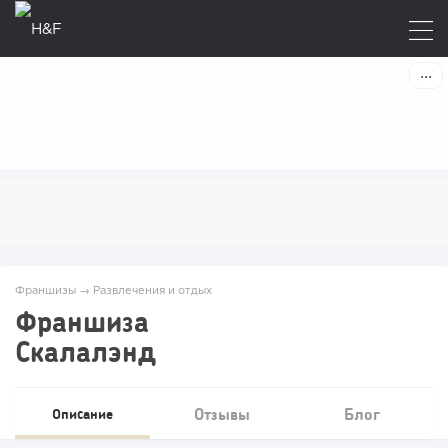
Франшизы
→
Развлечения и отдых
Франшиза
Скалалэнд
Отзывы
Блог
Описание