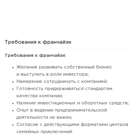
48
0
0
Сколько приносит маленькая кофейня в Екатеринбурге в
2026 году:...
Требования к франчайзи
Требования к франчайзи:
Желание развивать собственный бизнес
и выступать в роли инвестора;
Намерение сотрудничать с компанией;
Готовность придерживаться стандартам
качества компании;
Наличие инвестиционных и оборотных средств;
Опыт в ведении предпринимательской
108
8
1
деятельности не важен;
Франшиза кафе: рейтинг лучших франшиз общепита для
Согласие с действующими форматами центров
открытия заведения
семейных приключений.