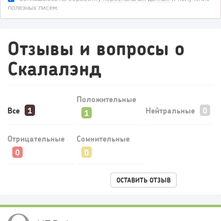
полезных писем.
Отзывы и вопросы о
Скалалэнд
Положительные
Все
Нейтральные
116
9
1
Отрицательные
Сомнительные
Конференции августа 2026: лучшие мероприятия месяца
для бизнеса,...
ОСТАВИТЬ ОТЗЫВ