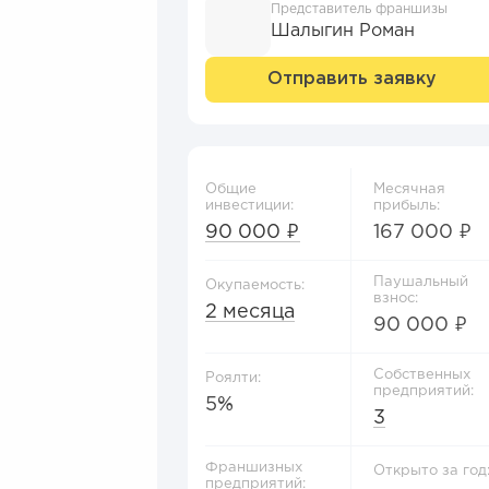
Представитель франшизы
Шалыгин Роман
Отправить заявку
Общие
Месячная
инвестиции:
прибыль:
90 000 ₽
167 000 ₽
Паушальный
Окупаемость:
взнос:
2 месяца
90 000 ₽
Собственных
Роялти:
предприятий:
5%
3
Франшизных
Открыто за год
предприятий: