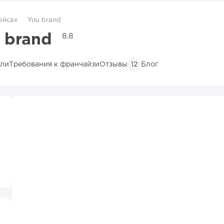
ейсах
You brand
 brand
8.8
ыли
Требования к франчайзи
Отзывы
Блог