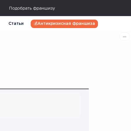
Подобрать франшизу
Статьи
💰Антикризисная франшиза