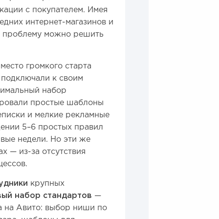
кации с покупателем. Имея
едних интернет-магазинов и
у проблему можно решить
место громкого старта
 подключали к своим
нимальный набор
ировали простые шаблоны
еписки и мелкие рекламные
ении 5–6 простых правил
вые недели. Но эти же
х — из-за отсутствия
цессов.
удники
крупных
вый набор стандартов
—
а на Авито: выбор ниши по