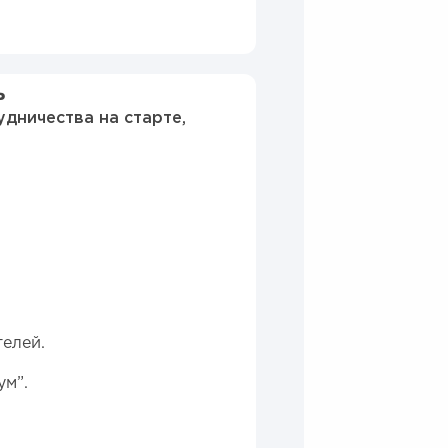
ь
дничества на старте,
елей.
ум”.