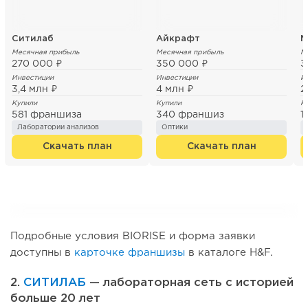
Ситилаб
Айкрафт
М
Месячная прибыль
Месячная прибыль
М
270 000 ₽
350 000 ₽
3
Инвестиции
Инвестиции
И
3,4 млн ₽
4 млн ₽
2
Купили
Купили
К
581 франшиза
340 франшиз
1
Лаборатории анализов
Оптики
Скачать план
Скачать план
Подробные условия BIORISE и форма заявки
доступны в
карточке франшизы
в каталоге H&F.
2.
СИТИЛАБ
— лабораторная сеть с историей
больше 20 лет