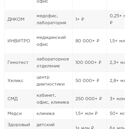
офис
медофис,
0,25+ м
ДНКОМ
1+ ₽
лаборатория
₽
медицинский
ИНВИТРО
80 000+ ₽
1,5+ млн
офис
лабораторное
Гемотест
100 000+ ₽
2,3+ млн
отделение
центр
Хеликс
50 000+ ₽
2,8+ млн
диагностики
кабинет,
СМД
250 000+ ₽
3+ млн 
офис, клиника
Медси
клиника
1,5+ млн ₽
50+ млн
Здоровый
детский
1+ млн ₽
6+ млн 