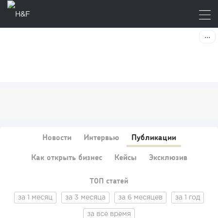
Новости
Интервью
Публикации
Как открыть бизнес
Кейсы
Эксклюзив
ТОП статей
за 1 месяц
за 3 месяца
за 6 месяцев
за 1 год
за все время