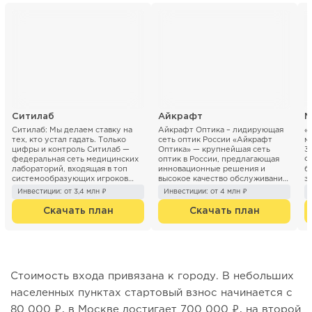
Ситилаб
Айкрафт
М
Ситилаб: Мы делаем ставку на
Айкрафт Оптика – лидирующая
«
тех, кто устал гадать. Только
сеть оптик России «Айкрафт
м
цифры и контроль Ситилаб —
Оптика» — крупнейшая сеть
3
федеральная сеть медицинских
оптик в России, предлагающая
Ф
лабораторий, входящая в топ
инновационные решения и
б
системообразующих игроков
высокое качество обслуживания.
э
рынка. Принцип &l...
Мы являе...
с
Инвестиции: от 3,4 млн ₽
Инвестиции: от 4 млн ₽
Скачать план
Скачать план
Стоимость входа привязана к городу. В небольших
населенных пунктах стартовый взнос начинается с
80 000 ₽, в Москве достигает 700 000 ₽, на второй