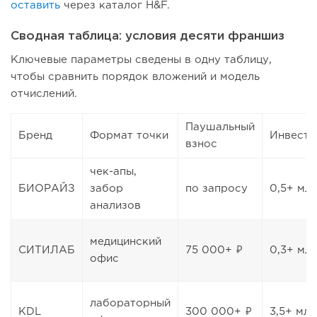
оставить
через каталог H&F.
Сводная таблица: условия десяти франшиз
Ключевые параметры сведены в одну таблицу,
чтобы сравнить порядок вложений и модель
отчислений.
Паушальный
Бренд
Формат точки
Инвести
взнос
чек-апы,
БИОРАЙЗ
забор
по запросу
0,5+ мл
анализов
медицинский
СИТИЛАБ
75 000+ ₽
0,3+ мл
офис
лабораторный
KDL
300 000+ ₽
3,5+ млн