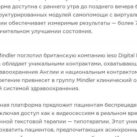
рма доступна с раннего утра до позднего вечера 
руктурированных модулей самопомощи с виртуа
пии обеспечивает измеримые результаты — более 
ачительном улучшении состояния.
Mindler поглотил британскую компанию ieso Digital 
 обладает уникальными контрактами, охватывающ
равоохранения Англии и национальным контракто
етение привнесет в группу Mindler клинический о
й системой здравоохранения.
ная платформа предложит пациентам беспрецед
включая доступ как к видеосессиям в реальном вре
нной текстовой терапии — типотерапии. Этот уни
 охватить пациентов, предпочитающих асинхронн