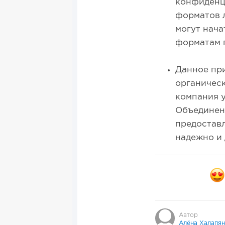
конфиденц
форматов л
могут нача
форматам 
Данное при
органичес
компания 
Объединен
предоставл
надежно и 
Автор
Алёна Халапян