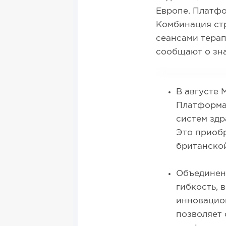
Европе. Платфо
Комбинация ст
сеансами тера
сообщают о зн
В августе 
Платформа
систем зд
Это приобр
британско
Объединен
гибкость, 
инновацио
позволяет