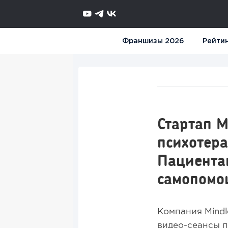
Франшизы 2026
Рейти
Стартап 
психотер
Пациента
самопомощ
Компания Mindl
видео-сеансы п