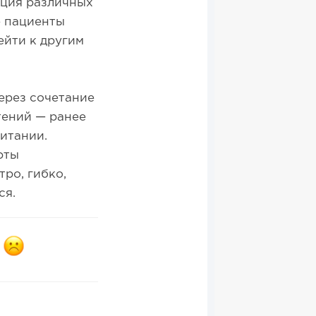
ация различных
е пациенты
ейти к другим
ерез сочетание
тений — ранее
итании.
рты
ро, гибко,
ся.