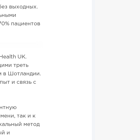
без выходных.
льными
70% пациентов
Health UK.
ими треть
м в Шотландии.
пыт и связь с
ентную
мени, так и к
кальный метод
ый и