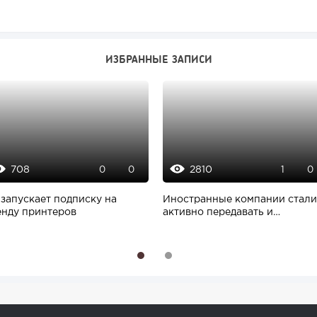
ИЗБРАННЫЕ ЗАПИСИ
708
2810
0
0
1
0
 запускает подписку на
Иностранные компании стали
енду принтеров
активно передавать и
продавать бизнес...
1
2