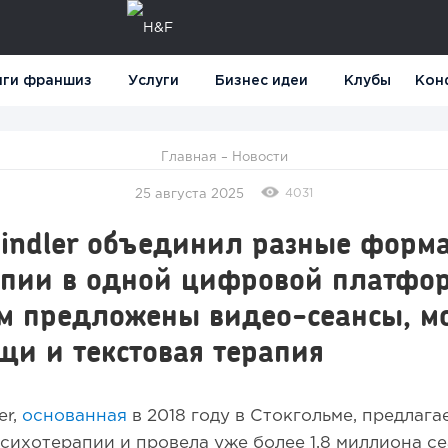
нги франшиз
Услуги
Бизнес идеи
Клубы
Кон
Главная
–
Новости
4031
25 августа 2025
Mindler объединил разные форм
апии в одной цифровой платфор
м предложены видео-сеансы, м
и и текстовая терапия
er,
основанная
в 2018 году в Стокгольме, предлаг
сихотерапии и провела уже более 1,8 миллиона се