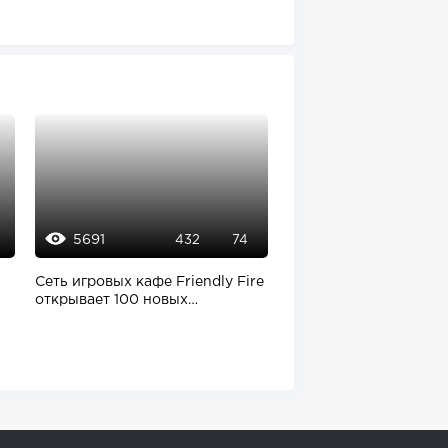
5691
776
432
74
Сеть игровых кафе Friendly Fire
Яндекс Маркет предс
открывает 100 новых
бренд Lunnen
заведений....