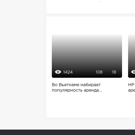
1424
108
18
Во Вьетнаме набирает
HP
популярность аренда
ар
коворкингов иностранных...