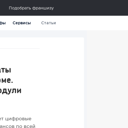
Подобрать франшизу
фы
Сервисы
Статьи
аты
ме.
одули
ает цифровые
ансов по всей