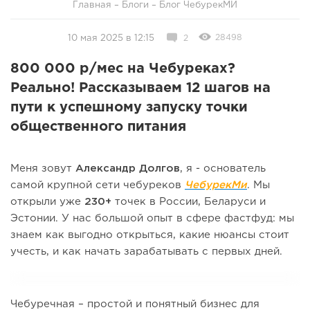
Главная
–
Блоги
–
Блог ЧебурекМИ
28498
10 мая 2025 в 12:15
2
800 000 р/мес на Чебуреках?
Реально! Рассказываем 12 шагов на
пути к успешному запуску точки
общественного питания
Меня зовут
Александр Долгов
, я - основатель
самой крупной сети чебуреков
ЧебурекМи
. Мы
открыли уже
230+
точек в России, Беларуси и
Эстонии. У нас большой опыт в сфере фастфуд: мы
знаем как выгодно открыться, какие нюансы стоит
учесть, и как начать зарабатывать с первых дней.
Чебуречная – простой и понятный бизнес для