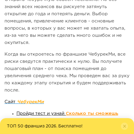
знаний всех нюансов вы рискуете затянуть
открытие до года и потерять деньги. Выбор
помещения, привлечение клиентов - основные
вопросы, в которых у вас может не хватать опыта,
из-за чего вы можете сделать много ошибок и не
окупиться.
Когда вы откроетесь по франшизе ЧебурекМи, все
риски сведутся практически к нулю. Вы получите
пошаговый план - от поиска помещения до
увеличения среднего чека. Мы проведем вас за руку
по каждому этапу открытия и будем поддерживать
после.
Сайт
ЧебурекМи
Пройди тест и узнай
Сколько ты сможешь
зарабоать на Чебуреках
ТОП 50 франшиз 2026. Бесплатно!
Как открыть бизнес с наименьшими затратами?