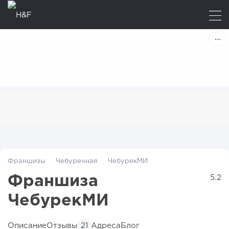
Франшизы
Чебуречная
ЧебурекМИ
Франшиза
5.2
ЧебурекМИ
Описание
Отзывы
Адреса
Блог