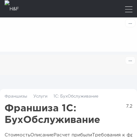
Франшизы
Услуги
1C: БухОбслуживание
Франшиза 1C:
7.2
БухОбслуживание
Стоимость
Описание
Расчет прибыли
Требования к фра