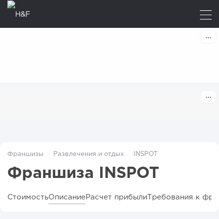
Франшизы
Развлечения и отдых
INSPOT
Франшиза INSPOT
Стоимость
Описание
Расчет прибыли
Требования к фра