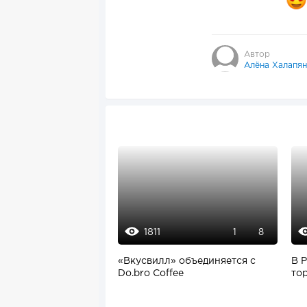
Автор
Алёна Халапян
1811
1
8
«Вкусвилл» объединяется с
В 
Do.bro Coffee
то