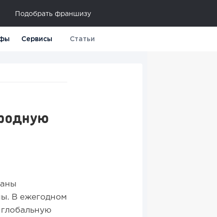
Подобрать франшизу
фы
Сервисы
Статьи
ародную
аны
ы. В ежегодном
ь глобальную