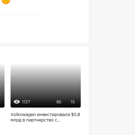
1137
2168
86
15
Volkswagen инвестировала $5,8
Спрос на курсы вырос 
млрд в партнерство с
Цукерберг за один де
производителем...
разбогател...