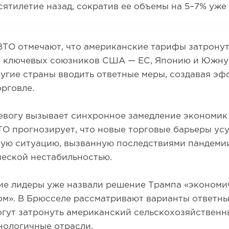
сятилетие назад, сократив ее объемы на 5–7% уже
ТО отмечают, что американские тарифы затронут
 и ключевых союзников США — ЕС, Японию и Южну
угие страны вводить ответные меры, создавая эф
орговле.
евогу вызывает синхронное замедление экономи
ТО прогнозирует, что новые торговые барьеры усу
ную ситуацию, вызванную последствиями пандеми
ческой нестабильностью.
ие лидеры уже назвали решение Трампа «экономи
м». В Брюсселе рассматривают варианты ответны
гут затронуть американский сельскохозяйственн
нологичные отрасли.