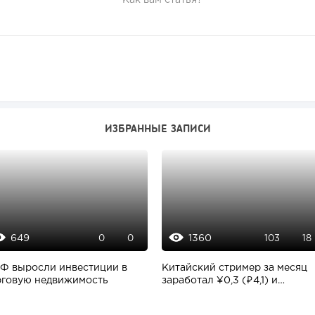
ИЗБРАННЫЕ ЗАПИСИ
649
1360
0
0
103
18
РФ выросли инвестиции в
Китайский стример за месяц
рговую недвижимость
заработал ¥0,3 (₽4,1) и
подвергся...