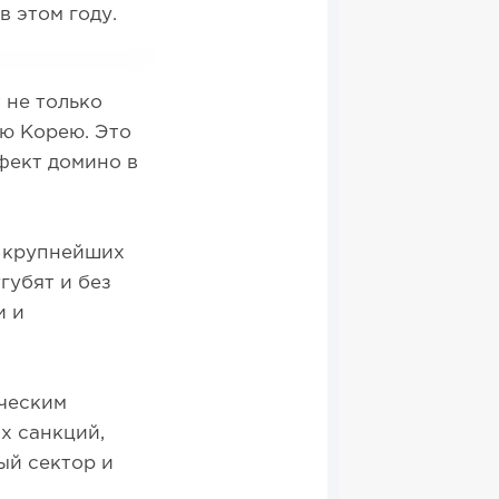
 в этом году.
 не только
ю Корею. Это
фект домино в
к крупнейших
губят и без
и и
ческим
х санкций,
ый сектор и