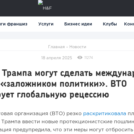
нги франшиз
Услуги
Бизнес идеи
Клубы
Кон
Главная
–
Новости
11274
18 апреля 2025
Трампа могут сделать междун
 «заложником политики». ВТО
рует глобальную рецессию
овая организация (ВТО) резко
раскритиковала
пл
 Трампа ввести новые протекционистские пошлин
ация предупредила, что эти меры могут отбросит