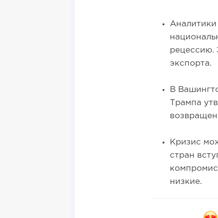
Аналитики
националь
рецессию. 
экспорта.
В Вашингто
Трампа утв
возвращен
Кризис мож
стран всту
компромис
низкие.