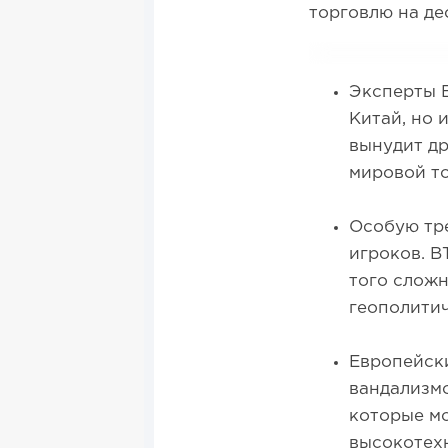
торговлю на де
Эксперты В
Китай, но
вынудит др
мировой т
Особую тр
игроков. В
того слож
геополити
Европейск
вандализмо
которые мо
высокотех