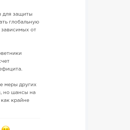
ы для защиты
ать глобальную
 зависимых от
оветники
счет
дефицита.
ые меры других
, но шансы на
 как крайне