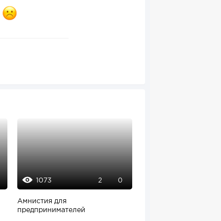
1073
1936
2
0
14
Амнистия для
В Америке набирает
предпринимателей
популярность профе
консультанта по выбор