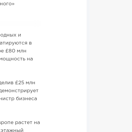
еного»
родных и
атируются в
ре £80 млн
 мощность на
делив £25 млн
 демонстрирует
нистр бизнеса
вропе растет на
ухэтажный