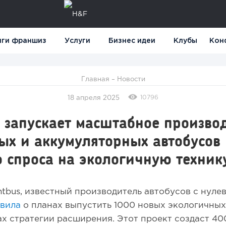
нги франшиз
Услуги
Бизнес идеи
Клубы
Кон
Главная
–
Новости
10796
18 апреля 2025
 запускает масштабное произво
ых и аккумуляторных автобусов
 спроса на экологичную техник
tbus, известный производитель автобусов с нуле
вила
о планах выпустить 1000 новых экологичны
ах стратегии расширения. Этот проект создаст 40