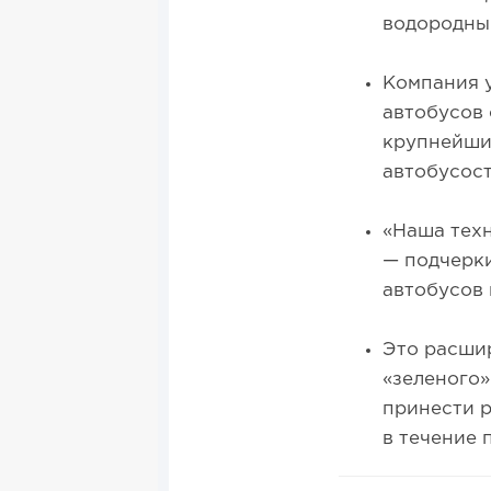
водородный
Компания 
автобусов 
крупнейши
автобусос
«Наша техн
— подчерк
автобусов 
Это расши
«зеленого»
принести 
в течение п