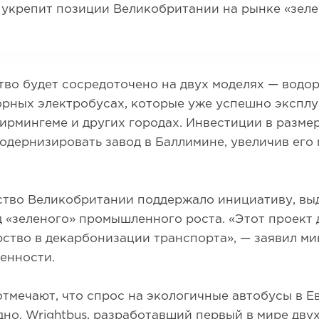
 укрепит позиции Великобритании на рынке «зел
во будет сосредоточено на двух моделях — водо
орных электробусах, которые уже успешно эксплу
ирмингеме и других городах. Инвестиции в разме
одернизировать завод в Баллимине, увеличив его
ство Великобритании поддержало инициативу, вы
 «зеленого» промышленного роста. «Этот проект
ство в декарбонизации транспорта», — заявил ми
енности.
тмечают, что спрос на экологичные автобусы в Е
но. Wrightbus, разработавший первый в мире дв