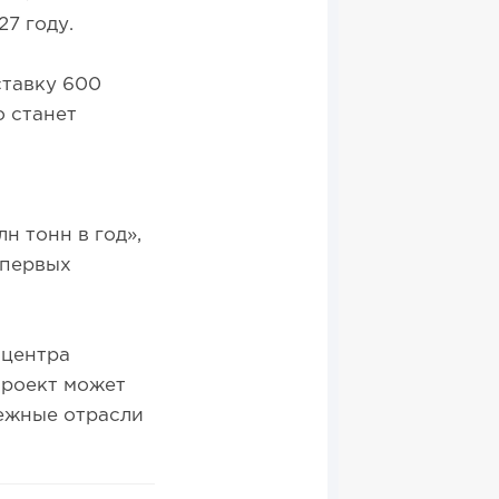
27 году.
ставку 600
о станет
н тонн в год»,
 первых
 центра
проект может
ежные отрасли