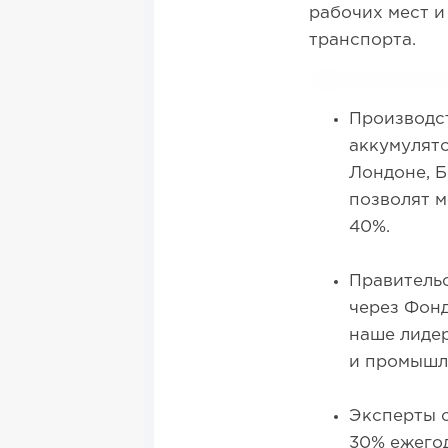
рабочих мест и
транспорта.
Производст
аккумулят
Лондоне, Б
позволят м
40%.
Правитель
через Фонд
наше лидер
и промышл
Эксперты о
30% ежегод