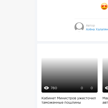
Автор
Алёна Халапян
780
0
0
Кабинет Министров ужесточил
Ма
таможенные пошлины
ав
од