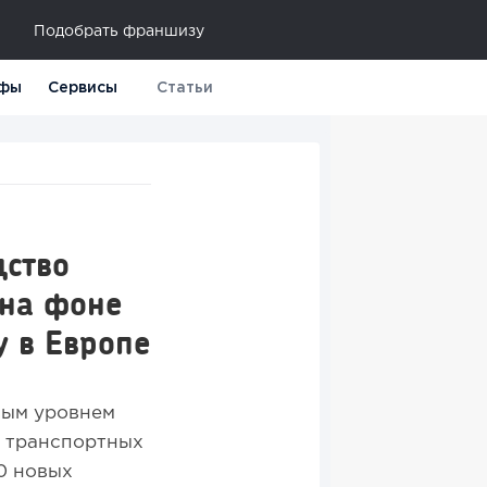
Подобрать франшизу
фы
Сервисы
Статьи
дство
 на фоне
у в Европе
вым уровнем
х транспортных
0 новых