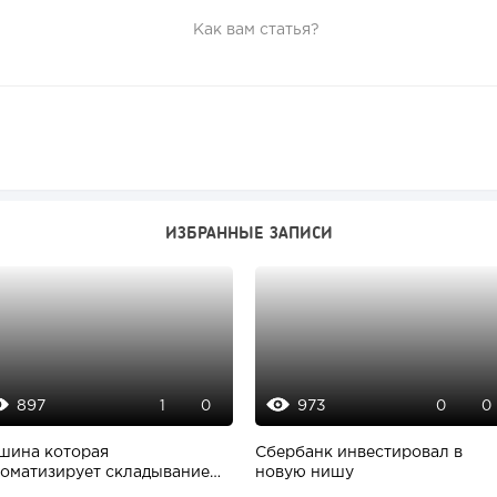
Как вам статья?
ИЗБРАННЫЕ ЗАПИСИ
897
973
1
0
0
0
шина которая
Сбербанк инвестировал в
томатизирует складывание
новую нишу
ежды