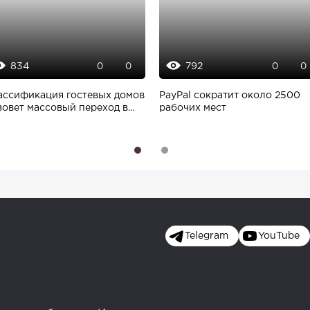
834
792
0
0
0
0
ассификация гостевых домов
PayPal сократит около 2500
зовет массовый переход в
рабочих мест
нь
1
2
Telegram
YouTube