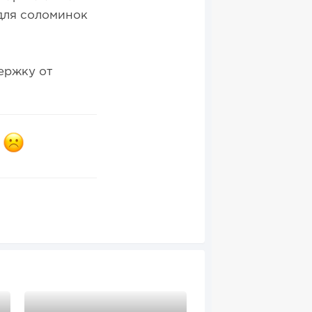
 для соломинок
ержку от