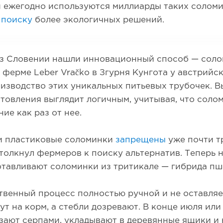
 ежегодно используются миллиарды таких соломи
к
поиску
более экологичных решений.
з Словении нашли инновационный способ — соло
 ферме Leber Vračko в Згурня Кунгота у австрийс
изводство этих уникальных питьевых трубочек. 
отовления выглядит логичным, учитывая, что соло
ние как раз от нее.
и пластиковые соломинки
запрещены
уже почти т
толкнул фермеров к поиску альтернатив. Теперь 
отавливают соломинки из тритикале — гибрида пш
венный процесс полностью ручной и не оставляе
ут на корм, а стебли дозревают. В конце июля или
зают серпами, укладывают в деревянные ящики и 