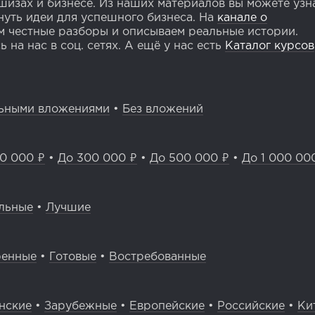
изах и бизнесе. Из наших материалов вы можете узн
уть идеи для успешного бизнеса. На
канале о
 честные разборы и описываем реальные истории.
 на нас в соц. сетях. А ещё у нас есть
Каталог курсов
ьными вложениями
•
Без вложений
0 000 ₽
•
До 300 000 ₽
•
До 500 000 ₽
•
До 1 000 00
льные
•
Лучшие
ренные
•
Готовые
•
Востребованные
нские
•
Зарубежные
•
Европейские
•
Российские
•
Ки