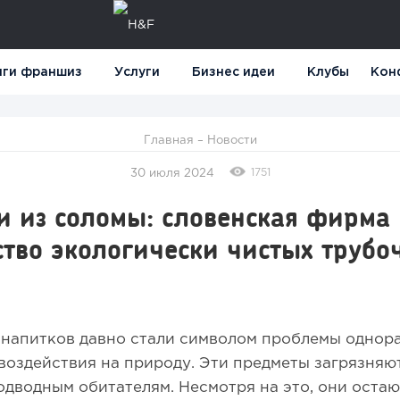
нги франшиз
Услуги
Бизнес идеи
Клубы
Кон
Главная
–
Новости
1751
30 июля 2024
и из соломы: словенская фирма
тво экологически чистых трубо
 напитков давно стали символом проблемы однор
 воздействия на природу. Эти предметы загрязняю
одводным обитателям. Несмотря на это, они оста