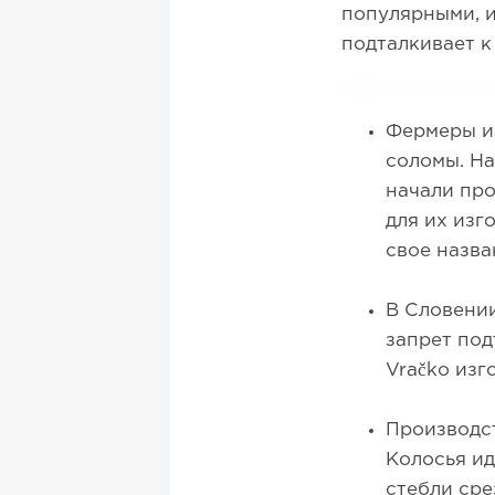
популярными, и
подталкивает 
Фермеры и
соломы. На
начали про
для их изг
свое назва
В Словени
запрет под
Vračko изг
Производст
Колосья ид
стебли сре