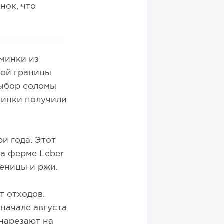
нок, что
минки из
кой границы
Выбор соломы
минки получили
ри года. Этот
на ферме Leber
еницы и ржи.
т отходов.
 начале августа
нарезают на