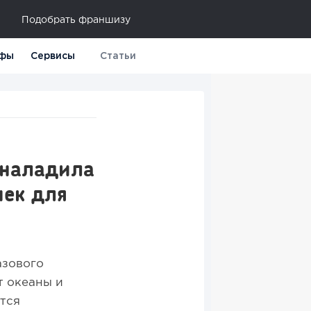
Подобрать франшизу
фы
Сервисы
Статьи
 наладила
чек для
азового
т океаны и
ются