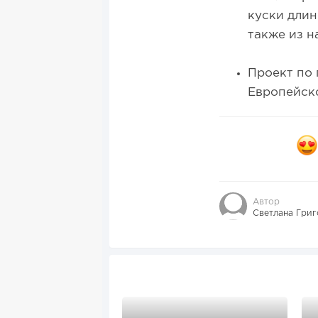
куски длин
также из н
Проект по 
Европейско
Автор
Светлана Григ