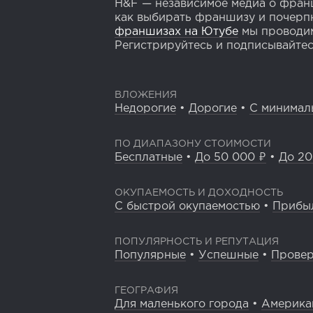
H&F — независимое медиа о франш
как выбирать франшизу и почерпн
франшизах на Ютубе
мы проводим
Регистрируйтесь и подписывайтесь
ВЛОЖЕНИЯ
Недорогие
•
Дорогие
•
С минимал
ПО ДИАПАЗОНУ СТОИМОСТИ
Бесплатные
•
До 50 000 ₽
•
До 20
ОКУПАЕМОСТЬ И ДОХОДНОСТЬ
С быстрой окупаемостью
•
Прибы
ПОПУЛЯРНОСТЬ И РЕПУТАЦИЯ
Популярные
•
Успешные
•
Прове
ГЕОГРАФИЯ
Для маленького города
•
Америка