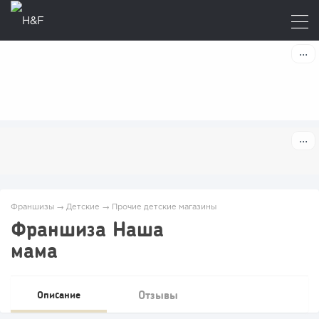
Франшизы
→
Детские
→
Прочие детские магазины
Франшиза Наша
мама
Отзывы
Описание