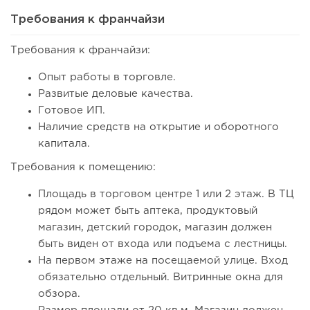
Требования к франчайзи
Требования к франчайзи:
Опыт работы в торговле.
Развитые деловые качества.
Готовое ИП.
Наличие средств на открытие и оборотного
капитала.
Требования к помещению:
103
0
0
Площадь в торговом центре 1 или 2 этаж. В ТЦ
Франшиза кафе: рейтинг лучших франшиз общепита для
рядом может быть аптека, продуктовый
открытия заведения
магазин, детский городок, магазин должен
быть виден от входа или подъема с лестницы.
На первом этаже на посещаемой улице. Вход
обязательно отдельный. Витринные окна для
обзора.