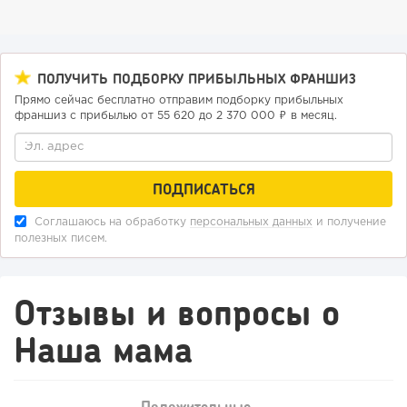
ПОЛУЧИТЬ ПОДБОРКУ ПРИБЫЛЬНЫХ ФРАНШИЗ
Прямо сейчас бесплатно отправим подборку прибыльных
франшиз с прибылью от 55 620 до 2 370 000 ₽ в месяц.
159
11
2
Соглашаюсь на обработку
персональных данных
и получение
полезных писем.
«Прибыль 20 млн в год, а я ездил на метро»: куда в
интернет-магазине...
Отзывы и вопросы о
Наша мама
Положительные