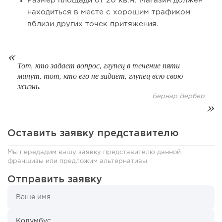
Размер площади от 20 кв.м. Магазин должен
находиться в месте с хорошим трафиком
вблизи других точек притяжения.
Тот, кто задает вопрос, глупец в течение пяти
108
0
0
минут, тот, кто его не задает, глупец всю свою
жизнь.
Coffee Way приступил к масштабированию собственной
Бернар Вербер
модели производства...
Оставить заявку представителю
Мы передадим вашу заявку представителю данной
франшизы или предложим альтернативы
Отправить заявку