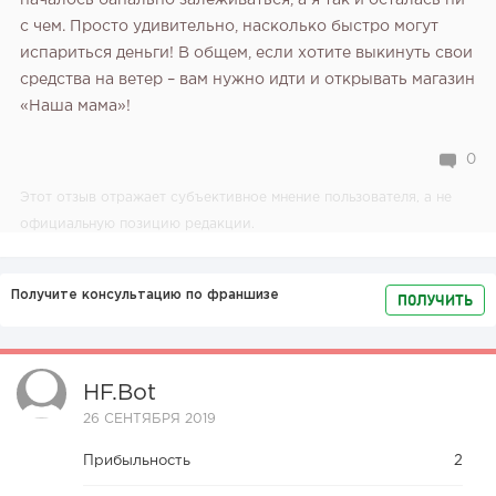
началось банально залеживаться, а я так и осталась ни
с чем. Просто удивительно, насколько быстро могут
испариться деньги! В общем, если хотите выкинуть свои
средства на ветер – вам нужно идти и открывать магазин
«Наша мама»!
0
Этот отзыв отражает субъективное мнение пользователя, а не
официальную позицию редакции.
Получите консультацию по франшизе
ПОЛУЧИТЬ
HF.bot
26 СЕНТЯБРЯ 2019
Прибыльность
2