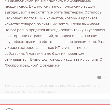
ни бизнесменом, ни SMM-щиком. Но франчайзер
твердит своё. Видимо, ему такое положение вещей
выгодно, вот и не хотят помогать партнёрам.
Осталось
несколько постоянных клиентов, которым нравится
качество товаров, за счёт них магазин пока выживает.
Но всё равно придется ликвидировать точку. В условиях
всесторонних ограничений, оговорок и навязывания
неудобных правил работать все равно невозможно. Раз
уж зарегистрировалась, как ИП, лучше открою
собственный магазин и не буду ни перед кем
отчитываться. Благо, долгов ещё наделать не успела. С
"беспроигрышной" франшизой.
0
Этот отзыв отражает субъективное мнение пользователя, а не
официальную позицию редакции.