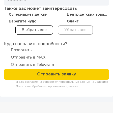
99
0
0
Также вас может заинтересовать
Супермаркет детских автокресел
Центр детских товаров
От стартапа за 30 тысяч рублей до бизнеса стоимостью
Берегите чудо
Олант
миллиарды:...
Куда направить подробности?
Позвонить
Отправить в MAX
Отправить в Telegram
Я даю согласие на обработку персональных данных на условиях
Политики обработки персональных данных
.
151
9
2
Отзыв SSL-сертификатов у банков: как это влияет на
российский...