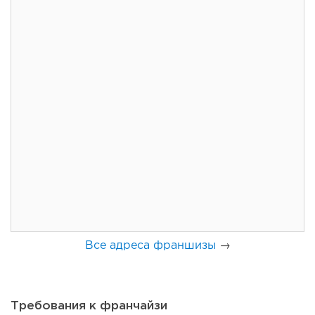
91
0
0
Франшиза кафе: рейтинг лучших франшиз общепита для
открытия заведения
Все адреса франшизы
→
Требования к франчайзи