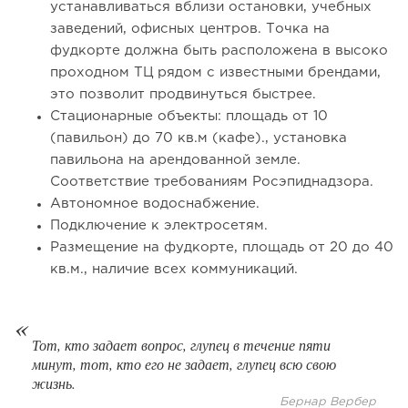
устанавливаться вблизи остановки, учебных
заведений, офисных центров. Точка на
фудкорте должна быть расположена в высоко
проходном ТЦ рядом с известными брендами,
это позволит продвинуться быстрее.
Стационарные объекты: площадь от 10
(павильон) до 70 кв.м (кафе)., установка
павильона на арендованной земле.
Соответствие требованиям Росэпиднадзора.
Автономное водоснабжение.
Подключение к электросетям.
136
9
2
Размещение на фудкорте, площадь от 20 до 40
кв.м., наличие всех коммуникаций.
Отзыв SSL-сертификатов у банков: как это влияет на
российский...
Тот, кто задает вопрос, глупец в течение пяти
минут, тот, кто его не задает, глупец всю свою
жизнь.
Бернар Вербер