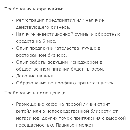
Требования к франчайзи:
100
0
0
Регистрация предприятия или наличие
Coffee Way приступил к масштабированию собственной
действующего бизнеса.
модели производства...
Наличие инвестиционной суммы и оборотных
средств на 6 мес.
Опыт предпринимательства, лучше в
ресторанном бизнесе.
Опыт работы ведущим менеджером в
общественном питании будет плюсом.
Деловые навыки.
Образование по профилю приветствуется.
Требования к помещению:
Размещение кафе на первой линии стрит-
89
0
0
ритейл или в непосредственной близости от
магазинов, других точек притяжения с высокой
От стартапа за 30 тысяч рублей до бизнеса стоимостью
посещаемостью. Павильон может
миллиарды:...