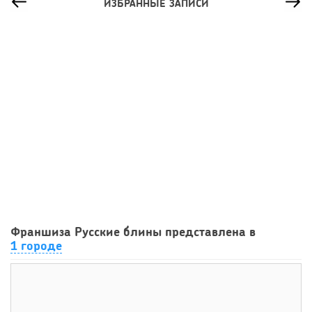
ИЗБРАННЫЕ ЗАПИСИ
35
0
0
Сколько приносит маленькая кофейня в Екатеринбурге в
Франшиза Русские блины представлена в
2026 году:...
1 городе