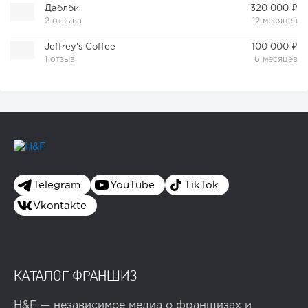
Даблби
320 000 ₽
2 отзыва
12 месяцев
Jeffrey's Coffee
100 000 ₽
1 отзыв
6 месяцев
Telegram
YouTube
TikTok
Vkontakte
КАТАЛОГ ФРАНШИЗ
H&F — независимое медиа о франшизах и