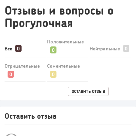
Отзывы и вопросы о
Прогулочная
240
17
3
Положительные
Прокат квадроциклов: инвестиции 2 млн рублей,
Все
Нейтральные
прибыль 300 тысяч...
Отрицательные
Сомнительные
ОСТАВИТЬ ОТЗЫВ
Оставить отзыв