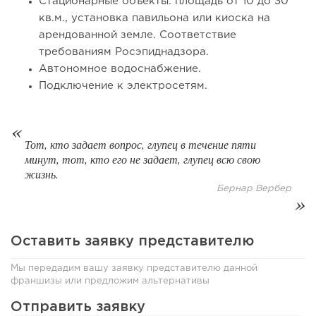
Стационарные объекты: площадь от 10 до 30
кв.м., установка павильона или киоска на
арендованной земле. Соответствие
требованиям Росэпиднадзора.
Автономное водоснабжение.
64
0
0
Подключение к электросетям.
От стартапа за 30 тысяч рублей до бизнеса стоимостью
миллиарды:...
Тот, кто задает вопрос, глупец в течение пяти
минут, тот, кто его не задает, глупец всю свою
жизнь.
Бернар Вербер
Оставить заявку представителю
Мы передадим вашу заявку представителю данной
франшизы или предложим альтернативы
Отправить заявку