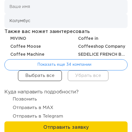
116
0
0
Отзыв SSL-сертификатов у банков: как это влияет на
российский...
Также вас может заинтересовать
MIVINO
Coffee in
Coffee Moose
Coffeeshop Company
Coffee Machine
SEDELICE FRENCH BAKERY
Показать еще 34 компании
Куда направить подробности?
136
9
2
Позвонить
Отправить в MAX
«Прибыль 20 млн в год, а я ездил на метро»: куда в
интернет-магазине...
Отправить в Telegram