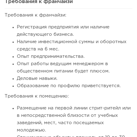
Требования к франчайзи
Требования к франчайзи:
Регистрация предприятия или наличие
действующего бизнеса.
Наличие инвестиционной суммы и оборотных
средств на 6 мес.
Опыт предпринимательства.
Опыт работы ведущим менеджером в
общественном питании будет плюсом.
74
0
0
Деловые навыки.
Coffee Way приступил к масштабированию собственной
Образование по профилю приветствуется.
модели производства...
Требования к помещению:
Размещение на первой линии стрит-ритейл или
в непосредственной близости от учебных
заведений, мест, часто посещаемых
молодежью.