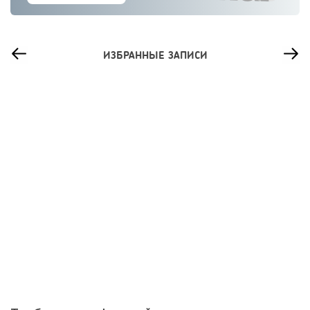
ИЗБРАННЫЕ ЗАПИСИ
61
0
0
Франшиза кафе: рейтинг лучших франшиз общепита для
открытия заведения