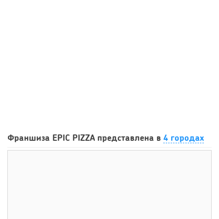
11
0
0
Сколько приносит маленькая кофейня в Екатеринбурге в
Франшиза EPIC PIZZA представлена в
4 городах
2026 году:...