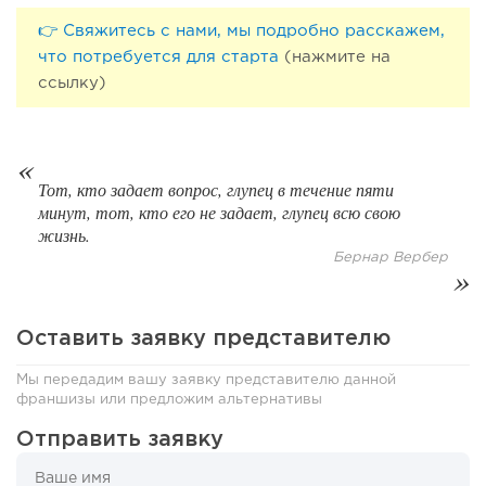
👉 Свяжитесь с нами, мы подробно расскажем,
Coffee Way приступил к масштабированию собственной
что потребуется для старта
(нажмите на
модели производства...
ссылку)
Тот, кто задает вопрос, глупец в течение пяти
минут, тот, кто его не задает, глупец всю свою
жизнь.
Бернар Вербер
Оставить заявку представителю
72
0
0
Мы передадим вашу заявку представителю данной
От стартапа за 30 тысяч рублей до бизнеса стоимостью
франшизы или предложим альтернативы
миллиарды:...
Отправить заявку