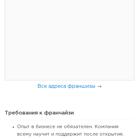
76
0
0
Франшиза кафе: рейтинг лучших франшиз общепита для
открытия заведения
Все адреса франшизы
→
Требования к франчайзи
Опыт в бизнесе не обязателен. Компания
всему научит и поддержит после открытия.
83
0
0