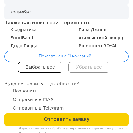
Также вас может заинтересовать
Квадратика
Папа Джонс
FoodBand
итальянской пиццерии Pizzamore
Додо Пицца
Pomodoro ROYAL
Показать еще 11 компаний
122
9
2
Отзыв SSL-сертификатов у банков: как это влияет на
российский...
Куда направить подробности?
Позвонить
Отправить в MAX
Отправить в Telegram
Я даю согласие на обработку персональных данных на условиях