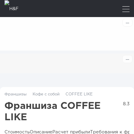
Франшизы
Кофе с собой
COFFEE LIKE
Франшиза COFFEE
8.3
LIKE
Стоимость
Описание
Расчет прибыли
Требования к фра