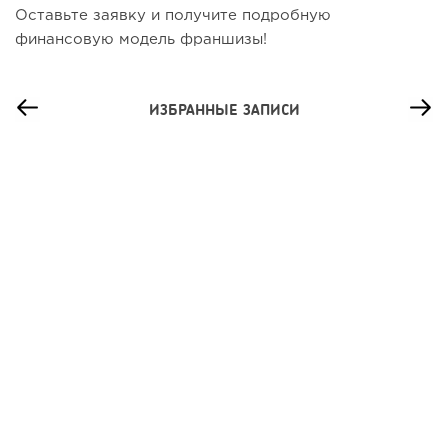
Оставьте заявку и получите подробную
финансовую модель франшизы!
ИЗБРАННЫЕ ЗАПИСИ
51
0
0
Сколько приносит маленькая кофейня в Екатеринбурге в
2026 году:...