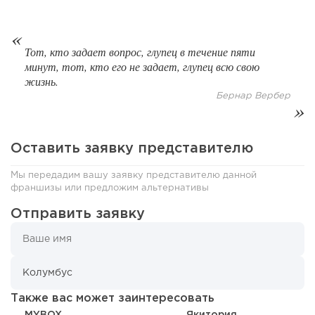
139
Тот, кто задает вопрос, глупец в течение пяти
9
2
минут, тот, кто его не задает, глупец всю свою
«Прибыль 20 млн в год, а я ездил на метро»: куда в
жизнь.
интернет-магазине...
Бернар Вербер
Оставить заявку представителю
Мы передадим вашу заявку представителю данной
франшизы или предложим альтернативы
Отправить заявку
81
0
0
Также вас может заинтересовать
Конференции августа 2026: лучшие мероприятия месяца
MYBOX
Якитория