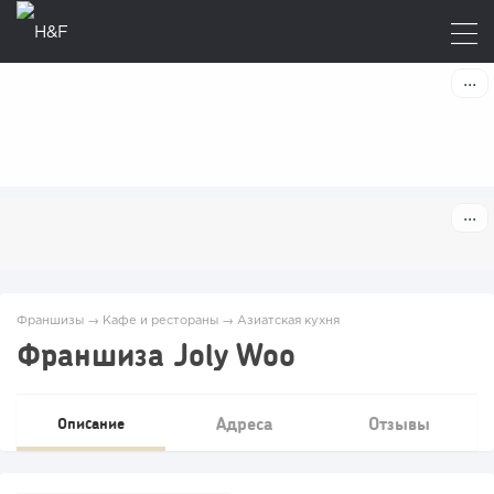
Франшизы
→
Кафе и рестораны
→
Азиатская кухня
Франшиза Joly Woo
Адреса
Отзывы
Описание