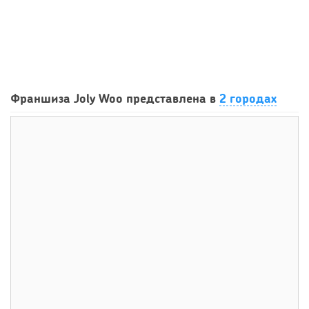
68
0
0
Франшиза кафе: рейтинг лучших франшиз общепита для
Франшиза Joly Woo представлена в
2 городах
открытия заведения
79
0
0