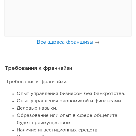
Coffee Way приступил к масштабированию собственной
модели производства...
Все адреса франшизы
→
Требования к франчайзи
Требования к франчайзи:
68
0
0
Опыт управления бизнесом без банкротства.
Опыт управления экономикой и финансами.
От стартапа за 30 тысяч рублей до бизнеса стоимостью
Деловые навыки.
миллиарды:...
Образование или опыт в сфере общепита
будет преимуществом.
Наличие инвестиционных средств.