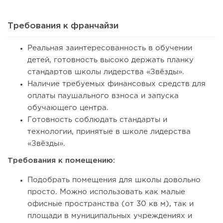
2026 году:...
Требования к франчайзи
Реальная заинтересованность в обучении
детей, готовность высоко держать планку
стандартов школы лидерства «Звёзды».
Наличие требуемых финансовых средств для
оплаты паушального взноса и запуска
обучающего центра.
Готовность соблюдать стандарты и
технологии, принятые в школе лидерства
132
8
1
«Звёзды».
Требования к помещению:
Франшиза кафе: рейтинг лучших франшиз общепита для
открытия заведения
Подобрать помещения для школы довольно
просто. Можно использовать как малые
офисные пространства (от 30 кв м), так и
площади в муниципальных учреждениях и