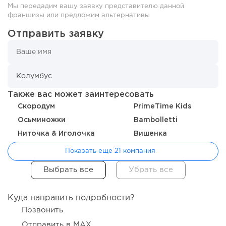
Мы передадим вашу заявку представителю данной
франшизы или предложим альтернативы
126
0
0
Отправить заявку
От стартапа за 30 тысяч рублей до бизнеса стоимостью
миллиарды:...
Также вас может заинтересовать
Скородум
PrimeTime Kids
Осьминожки
Bambolletti
Ниточка & Иголочка
Вишенка
Показать еще 21 компания
191
12
2
Куда направить подробности?
Позвонить
Отзыв SSL-сертификатов у банков: как это влияет на
российский...
Отправить в MAX