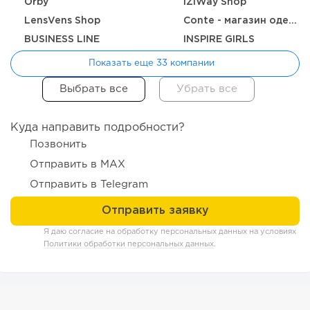
Orby
IZIWay Shop
LensVens Shop
Conte - магазин одежды, белья и колготок
178
12
2
BUSINESS LINE
INSPIRE GIRLS
«Прибыль 20 млн в год, а я ездил на метро»: куда в
интернет-магазине...
Показать еще 33 компании
Куда направить подробности?
Позвонить
Отправить в MAX
Отправить в Telegram
Я даю согласие на обработку персональных данных на условиях
Политики обработки персональных данных
.
121
9
1
Конференции августа 2026: лучшие мероприятия месяца
для бизнеса,...