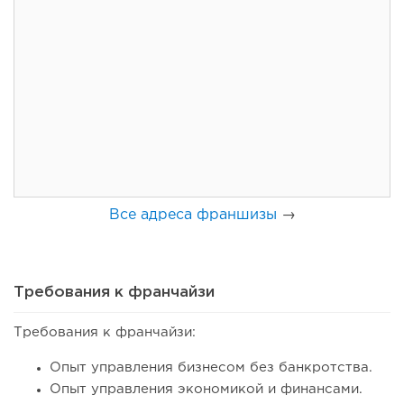
124
8
1
Франшиза кафе: рейтинг лучших франшиз общепита для
открытия заведения
Все адреса франшизы
→
Требования к франчайзи
Требования к франчайзи:
115
8
1
Опыт управления бизнесом без банкротства.
Coffee Way приступил к масштабированию собственной
Опыт управления экономикой и финансами.
модели производства...