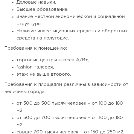
Деловые навыки.
Высшее образование.
Знание местной экономической и социальной
структуры
Наличие инвестиционных средств и оборотных
средств на полугодие.
Требования к помещению:
торговые центры класса А/В+,
fashion-галерея,
этаж не выше второго.
118
0
0
Требования к площадям различны в зависимости от
величины города:
От стартапа за 30 тысяч рублей до бизнеса стоимостью
миллиарды:...
от 300 до 500 тысяч человек – от 100 до 180
м2.
от 500 до 700 тысяч человек – от 100 до 180
м2.
свыше 700 тысяч человек – от 150 до 250 м2.