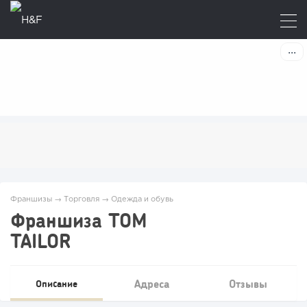
Франшизы
→
Торговля
→
Одежда и обувь
Франшиза TOM
TAILOR
Адреса
Отзывы
Описание