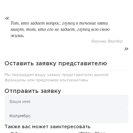
Тот, кто задает вопрос, глупец в течение пяти
минут, тот, кто его не задает, глупец всю свою
жизнь.
Бернар Вербер
175
12
2
Отзыв SSL-сертификатов у банков: как это влияет на
российский...
Оставить заявку представителю
Мы передадим вашу заявку представителю данной
франшизы или предложим альтернативы
Отправить заявку
Также вас может заинтересовать