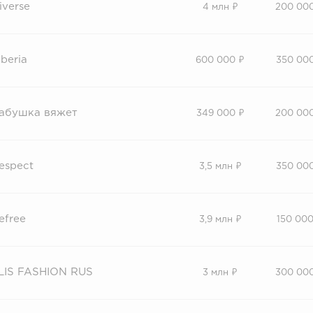
iverse
4 млн ₽
200 00
iberia
600 000 ₽
350 00
абушка вяжет
349 000 ₽
200 00
espect
3,5 млн ₽
350 00
efree
3,9 млн ₽
150 000
LIS FASHION RUS
3 млн ₽
300 00