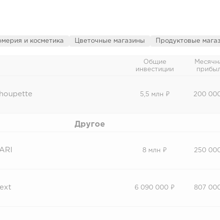
мерия и косметика
Цветочные магазины
Продуктовые магаз
Общие
Месячн
инвестиции
прибы
houpette
5,5 млн ₽
200 00
Другое
ARI
8 млн ₽
250 00
ext
6 090 000 ₽
807 00