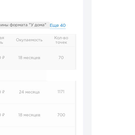
ины формата "У дома"
Еще
40
ая
Кол-во
Окупаемость
ль
точек
0 ₽
18 месяцев
70
1171
0 ₽
24 месяца
0 ₽
18 месяцев
700