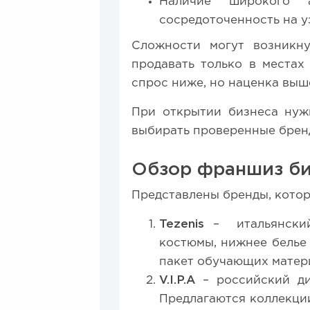
Наличие широкого а
сосредоточенность на у
Сложности могут возникну
продавать только в местах
спрос ниже, но наценка выш
При открытии бизнеса нужн
выбирать проверенные брен
Обзор франшиз би
Представлены бренды, кото
Tezenis
– итальянский 
костюмы, нижнее белье 
пакет обучающих матери
V.I.P.A
– российский ди
Предлагаются коллекци