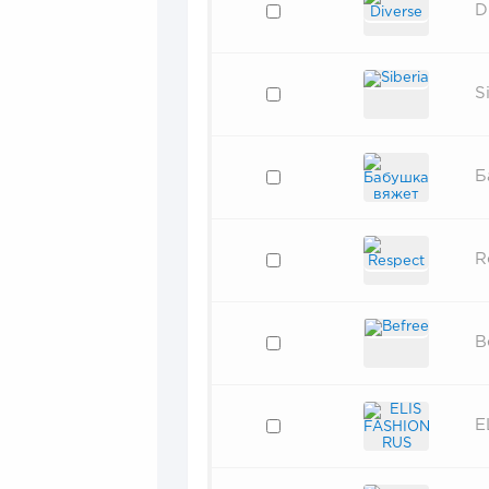
D
S
Б
R
В
E