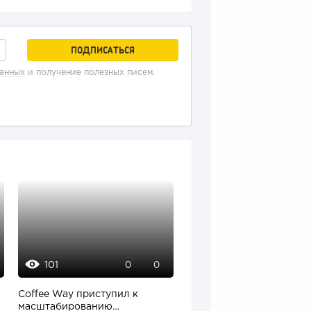
данных
и получение полезных писем.
101
13645
0
0
0
Coffee Way приступил к
onlinePBX - обзор
масштабированию
функционала + плюсы и