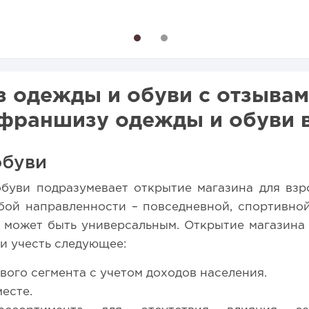
26 году:...
для открытия заведения
1
2
 одежды и обуви с отзывами
франшизу одежды и обуви в
обуви
буви подразумевает открытие магазина для взр
бой направленности – повседневной, спортивной
н может быть универсальным. Открытие магазина
и учесть следующее:
ого сегмента с учетом доходов населения.
есте.