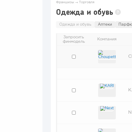
Франшизы
→
Торговля
Одежда и обувь
?
Одежда и обувь
Аптеки
Парфю
Запросить
Компания
финмодель
C
K
N