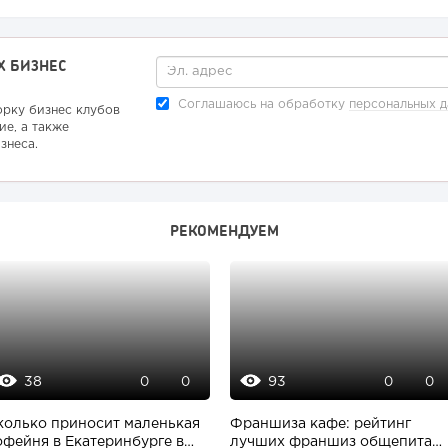
Х БИЗНЕС
Соглашаюсь на обработку
персональных 
орку бизнес клубов
ие, а также
знеса.
РЕКОМЕНДУЕМ
38
93
0
0
0
0
колько приносит маленькая
Франшиза кафе: рейтинг
офейня в Екатеринбурге в
лучших франшиз общепита