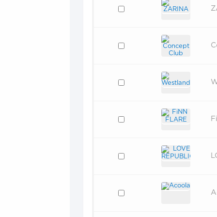
Z
C
W
F
L
A