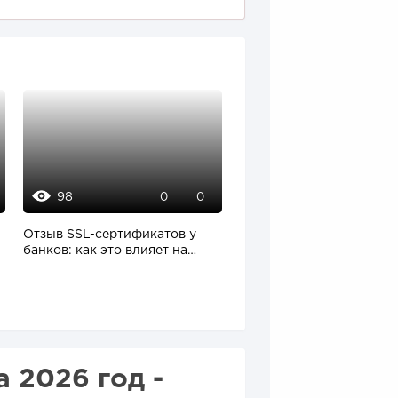
98
123
0
0
0
Отзыв SSL-сертификатов у
«Прибыль 20 млн в год, 
банков: как это влияет на
ездил на метро»: куда в
российский...
интернет-магазине...
 2026 год -