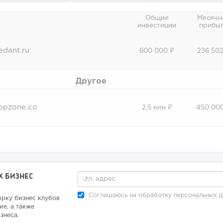
Общие
Месячн
инвестиции
прибы
edant.ru
600 000 ₽
236 502
Другое
ppzone.co
2,5 млн ₽
450 00
Х БИЗНЕС
Соглашаюсь на обработку
персональных 
орку бизнес клубов
ие, а также
знеса.