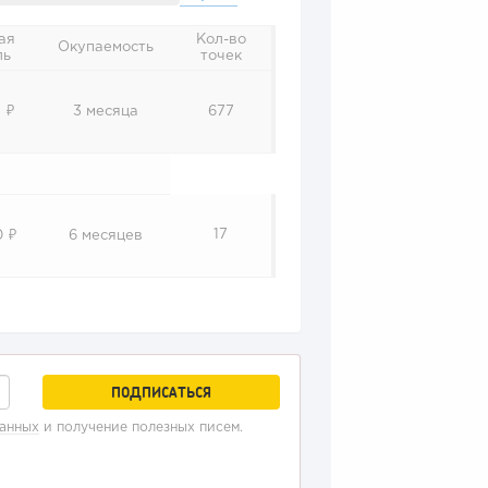
ая
Кол-во
Окупаемость
ль
точек
 ₽
3 месяца
677
17
0 ₽
6 месяцев
данных
и получение полезных писем.