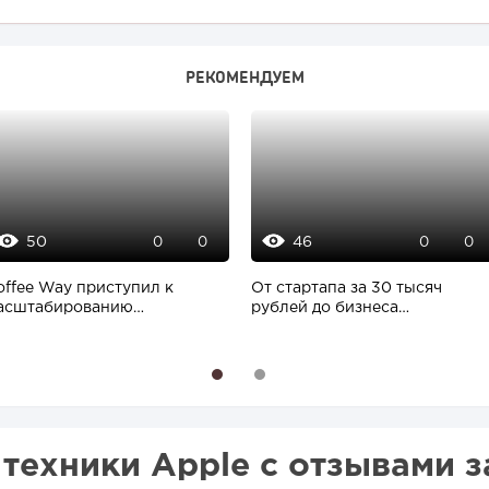
РЕКОМЕНДУЕМ
50
46
0
0
0
0
offee Way приступил к
От стартапа за 30 тысяч
асштабированию
рублей до бизнеса
обственной модели
стоимостью миллиарды:...
роизводства...
1
2
ехники Apple с отзывами за