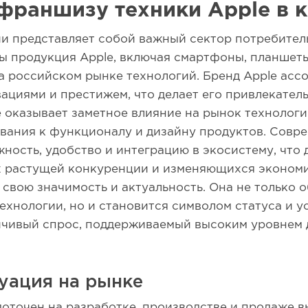
франшизу техники Apple в к
ии представляет собой важный сектор потребител
ды продукция Apple, включая смартфоны, планшеты
а российском рынке технологий. Бренд Apple асс
вациями и престижем, что делает его привлекател
 оказывает заметное влияние на рынок технологи
вания к функционалу и дизайну продуктов. Совр
жность, удобство и интеграцию в экосистему, что
х растущей конкуренции и изменяющихся экономи
 свою значимость и актуальность. Она не только 
хнологии, но и становится символом статуса и ус
чивый спрос, поддерживаемый высоким уровнем д
туация на рынке
доточен на разработке, производстве и продаже 