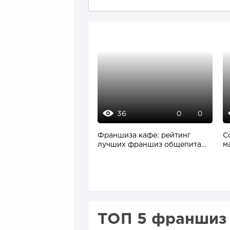
36
0
0
Франшиза кафе: рейтинг
C
лучших франшиз общепита
м
для открытия заведения
с
п
ТОП 5 франшиз т