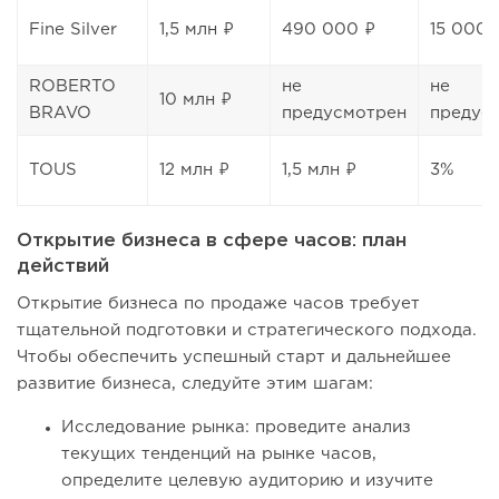
Fine Silver
1,5 млн ₽
490 000 ₽
15 000 
ROBERTO
не
не
10 млн ₽
BRAVO
предусмотрен
предус
TOUS
12 млн ₽
1,5 млн ₽
3%
Открытие бизнеса в сфере часов: план
действий
Открытие бизнеса по продаже часов требует
тщательной подготовки и стратегического подхода.
Чтобы обеспечить успешный старт и дальнейшее
развитие бизнеса, следуйте этим шагам:
Исследование рынка: проведите анализ
текущих тенденций на рынке часов,
определите целевую аудиторию и изучите