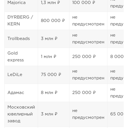
Majorica
1,3 млн ₽
100 000 ₽
предус
DYRBERG /
не
не
800 000 ₽
KERN
предусмотрен
предус
не
не
Trollbeads
3 млн ₽
предусмотрен
предус
Gold
1 млн ₽
250 000 ₽
8 000 
express
не
не
LeDiLe
75 000 ₽
предусмотрен
предус
не
Адамас
8 млн ₽
250 000 ₽
предус
Московский
не
ювелирный
3 млн ₽
65 000
предусмотрен
завод