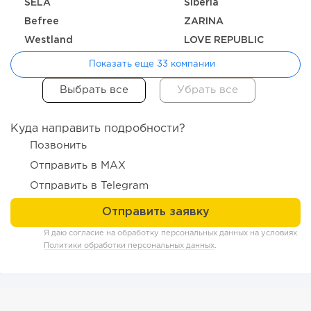
SELA
Siberia
Вefree
ZARINA
Westland
LOVE REPUBLIC
Показать еще 33 компании
Куда направить подробности?
Позвонить
Отправить в MAX
160
11
2
Отправить в Telegram
«Прибыль 20 млн в год, а я ездил на метро»: куда в
интернет-магазине...
Я даю согласие на обработку персональных данных на условиях
Политики обработки персональных данных
.