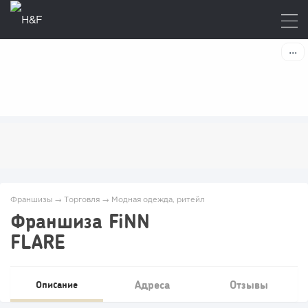
Франшизы
→
Торговля
→
Модная одежда, ритейл
Франшиза FiNN
FLARE
Адреса
Отзывы
Описание