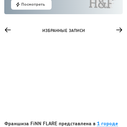
Посмотреть
ИЗБРАННЫЕ ЗАПИСИ
46
0
0
Сколько приносит маленькая кофейня в Екатеринбурге в
Франшиза FiNN FLARE представлена в
1 городе
2026 году:...