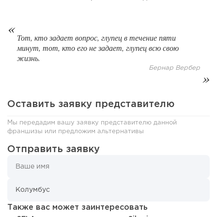
100
0
0
От стартапа за 30 тысяч рублей до бизнеса стоимостью
Тот, кто задает вопрос, глупец в течение пяти
миллиарды:...
минут, тот, кто его не задает, глупец всю свою
жизнь.
Бернар Вербер
Оставить заявку представителю
Мы передадим вашу заявку представителю данной
франшизы или предложим альтернативы
Отправить заявку
153
9
2
Отзыв SSL-сертификатов у банков: как это влияет на
российский...
Также вас может заинтересовать