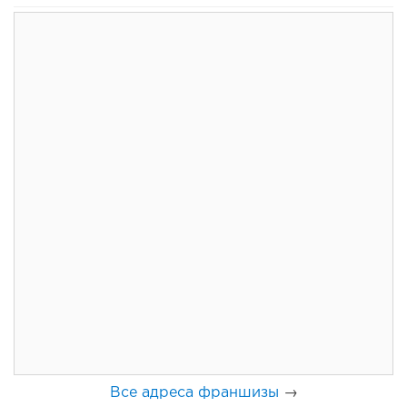
106
0
0
Франшиза кафе: рейтинг лучших франшиз общепита для
открытия заведения
Все адреса франшизы
→