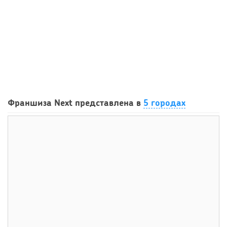
37
0
0
Франшиза кафе: рейтинг лучших франшиз общепита для
Франшиза Next представлена в
5 городах
открытия заведения