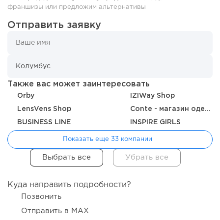
франшизы или предложим альтернативы
Отправить заявку
124
0
0
Также вас может заинтересовать
«Прибыль 20 млн в год, а я ездил на метро»: куда в
интернет-магазине...
Orby
IZIWay Shop
LensVens Shop
Conte - магазин одежды, белья и колготок
BUSINESS LINE
INSPIRE GIRLS
Показать еще 33 компании
Куда направить подробности?
Позвонить
Отправить в MAX