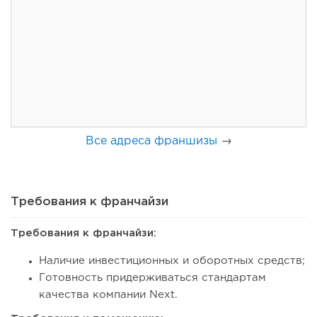
54
0
0
Coffee Way приступил к масштабированию собственной
модели производства...
Все адреса франшизы
→
Требования к франчайзи
Требования к франчайзи:
48
0
0
Наличие инвестиционных и оборотных средств;
Готовность придерживаться стандартам
От стартапа за 30 тысяч рублей до бизнеса стоимостью
качества компании Next.
миллиарды:...