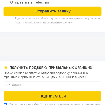
Отправить в Telegram
46
0
0
Конференции августа 2026: лучшие мероприятия месяца
для бизнеса,...
Я даю согласие на обработку персональных данных на условиях
Политики обработки персональных данных
.
ПОЛУЧИТЬ ПОДБОРКУ ПРИБЫЛЬНЫХ ФРАНШИЗ
Прямо сейчас бесплатно отправим подборку прибыльных
франшиз с прибылью от 55 620 до 2 370 000 ₽ в месяц.
227
14
2
Прокат квадроциклов: инвестиции 2 млн рублей,
прибыль 300 тысяч...
Соглашаюсь на обработку
персональных данных
и получение