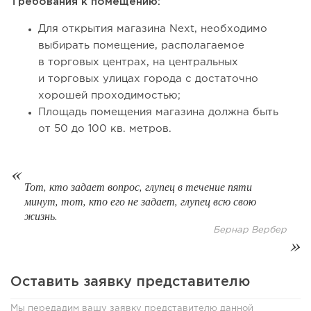
Требования к помещению:
Для открытия магазина Next, необходимо
выбирать помещение, располагаемое
в торговых центрах, на центральных
и торговых улицах города с достаточно
хорошей проходимостью;
Площадь помещения магазина должна быть
от 50 до 100 кв. метров.
101
0
0
Тот, кто задает вопрос, глупец в течение пяти
минут, тот, кто его не задает, глупец всю свою
Отзыв SSL-сертификатов у банков: как это влияет на
российский...
жизнь.
Бернар Вербер
Оставить заявку представителю
Мы передадим вашу заявку представителю данной