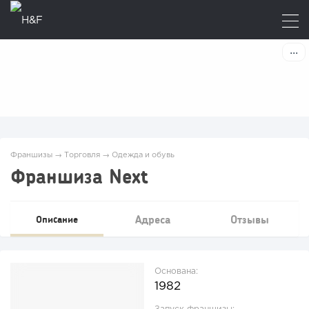
Франшизы
→
Торговля
→
Одежда и обувь
Франшиза Next
Адреса
Отзывы
Описание
Основана:
1982