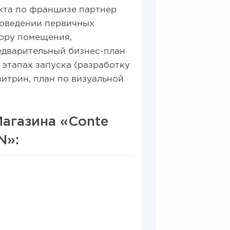
кта по франшизе партнер
роведении первичных
бору помещения,
едварительный бизнес-план
этапах запуска (разработку
витрин, план по визуальной
агазина «Conte
N»: