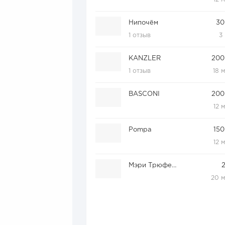
Нипочём
30
1 отзыв
3
KANZLER
200
1 отзыв
18 
BASCONI
200
12 
Pompa
150
12 
Мэри Трюфель
20 