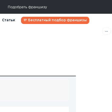
Подобрать франшизу
Статьи
💸 Бесплатный подбор франшизы