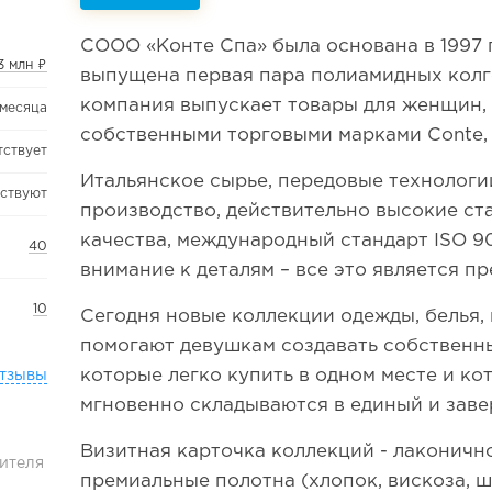
СООО «Конте Спа» была основана в 1997 г
3 млн ₽
выпущена первая пара полиамидных колг
компания выпускает товары для женщин, 
 месяца
собственными торговыми марками Conte, D
тствует
Итальянское сырье, передовые технологи
тствуют
производство, действительно высокие ст
качества, международный стандарт ISO 9
40
внимание к деталям – все это является п
10
Сегодня новые коллекции одежды, белья, 
помогают девушкам создавать собственн
которые легко купить в одном месте и к
тзывы
мгновенно складываются в единый и зав
Визитная карточка коллекций - лаконично
ителя
премиальные полотна (хлопок, вискоза, ш