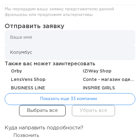
Мы передадим вашу заявку представителю данной
франшизы или предложим альтернативы
Отправить заявку
186
12
2
Также вас может заинтересовать
Orby
IZIWay Shop
«Прибыль 20 млн в год, а я ездил на метро»: куда в
интернет-магазине...
LensVens Shop
Conte - магазин одежды, белья и колготок
BUSINESS LINE
INSPIRE GIRLS
Показать еще 33 компании
Куда направить подробности?
Позвонить