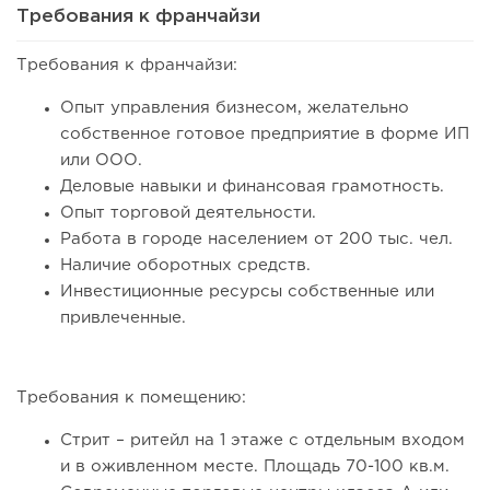
Требования к франчайзи
Требования к франчайзи:
124
8
1
Опыт управления бизнесом, желательно
собственное готовое предприятие в форме ИП
Coffee Way приступил к масштабированию собственной
или ООО.
модели производства...
Деловые навыки и финансовая грамотность.
Опыт торговой деятельности.
Работа в городе населением от 200 тыс. чел.
Наличие оборотных средств.
Инвестиционные ресурсы собственные или
привлеченные.
Требования к помещению:
Стрит – ритейл на 1 этаже с отдельным входом
129
0
0
и в оживленном месте. Площадь 70-100 кв.м.