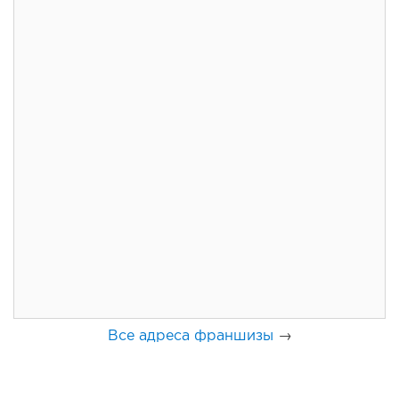
135
8
1
Франшиза кафе: рейтинг лучших франшиз общепита для
открытия заведения
Все адреса франшизы
→