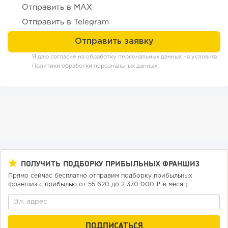
Отправить в MAX
Отправить в Telegram
133
9
1
Я даю согласие на обработку персональных данных на условиях
Конференции августа 2026: лучшие мероприятия месяца
Политики обработки персональных данных
.
для бизнеса,...
ПОЛУЧИТЬ ПОДБОРКУ ПРИБЫЛЬНЫХ ФРАНШИЗ
Прямо сейчас бесплатно отправим подборку прибыльных
франшиз с прибылью от 55 620 до 2 370 000 ₽ в месяц.