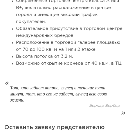
Современные торговые центры класса А или
От стартапа за 30 тысяч рублей до бизнеса стоимостью
В+, желательно расположенные в центре
миллиарды:...
города и имеющие высокий трафик
покупателей.
Обязательное присутствие в торговом центре
международных брендов.
Расположение в торговой галерее площадью
от 70 до 100 кв. м на 1 или 2 этаже.
Высота потолка от 3,2 м.
Возможно открытие корнера от 40 кв.м. в ТЦ.
Тот, кто задает вопрос, глупец в течение пяти
195
12
2
минут, тот, кто его не задает, глупец всю свою
жизнь.
Отзыв SSL-сертификатов у банков: как это влияет на
Бернар Вербер
российский...
Оставить заявку представителю