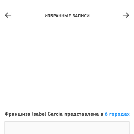
ИЗБРАННЫЕ ЗАПИСИ
90
0
0
Сколько приносит маленькая кофейня в Екатеринбурге в
Франшиза Isabel Garcia представлена в
6 городах
2026 году:...