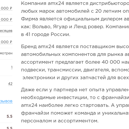
Компания amx24 является дистрибьютор
 000 ₽
любых марок автомобилей с 20 летним оп
Фирма является официальным дилером ав
 000 ₽
как: Вольво, Ягуар и Ленд ровер. Компа
месяцев
в 41 городе России.
 000 ₽
Бренд amx24 является поставщиком выс
смотрен
автомобильных компонентов для рынка 
ассортимент предлагает более 40 000 н
1
подвески, трансмиссии, двигателя, вспом
электроники и других запчастей для все
42
Даже если у партнера нет опыта управлен
необходимые инвестиции, то с франчайз
тзывов
amx24 наиболее легко стартовать. А упр
франчайзи поможет команда и уникальна
5.5
персоналом и ассортиментом.
5.5