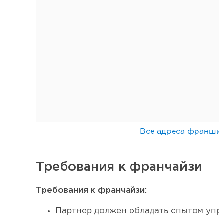
Все адреса франш
Требования к франчайзи
75
Требования к франчайзи:
Coffee Way приступил к масштабированию собствен
Партнер должен обладать опытом уп