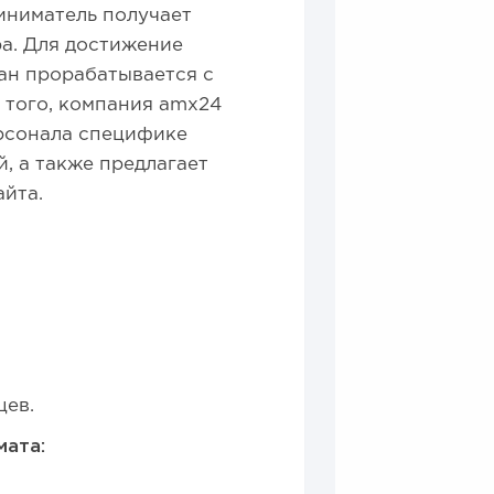
иниматель получает
а. Для достижение
ан прорабатывается с
 того, компания amx24
ерсонала специфике
 а также предлагает
йта.
цев.
мата: