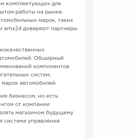
ом комплектующих для
ытом работы на рынке.
томобильных марок, таких
нии amx24 доверяют партнеры
ококачественных
автомобилей. Обширный
аименований компонентов
огательных систем,
х марок автомобилей.
ия бизнесом, но есть
ингом от компании
авлять магазином будущему
я система управления