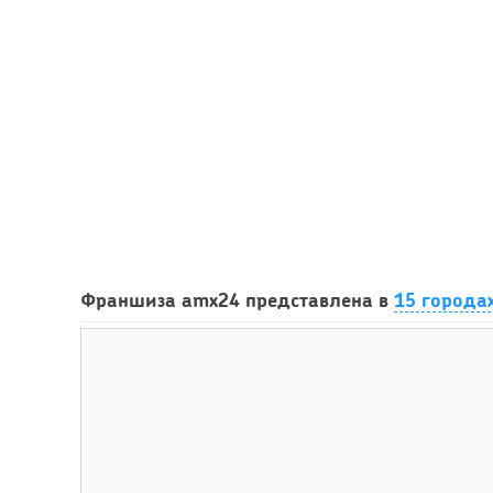
Франшиза amx24 представлена в
15 города
63
Франшиза кафе: рейтинг лучших франшиз общепит