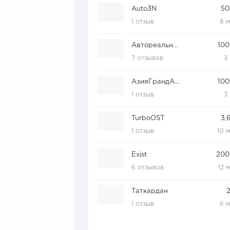
Auto3N
50
1 отзыв
8 
Автореальность
100
7 отзывов
3
АзияГрандАвто
100
1 отзыв
3
TurboOST
3,
1 отзыв
10 
Exist
200
6 отзывов
12 
Таткардан
1 отзыв
6 