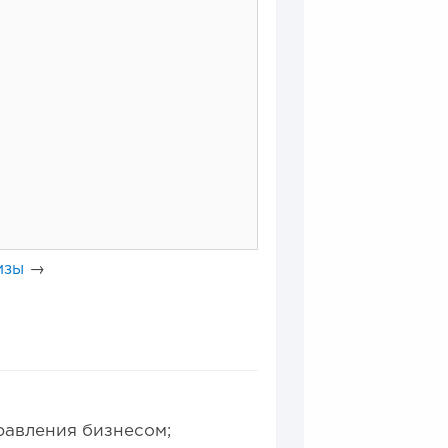
изы
→
0
0
ной модели производства...
равления бизнесом;