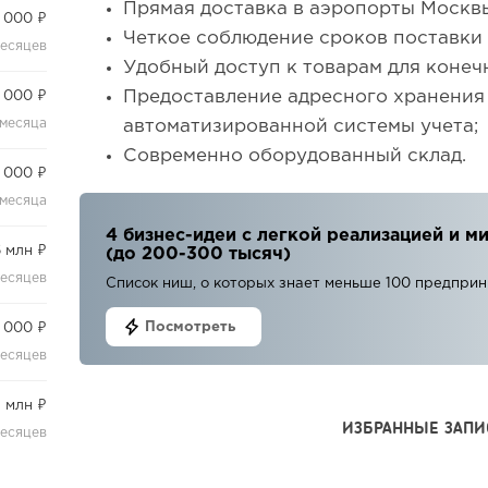
Прямая доставка в аэропорты Москв
 000 ₽
Четкое соблюдение сроков поставки 
месяцев
Удобный доступ к товарам для конеч
Предоставление адресного хранения
 000 ₽
 месяца
автоматизированной системы учета;
Современно оборудованный склад.
 000 ₽
 месяца
4 бизнес-идеи с легкой реализацией и
6 млн ₽
(до 200-300 тысяч)
месяцев
Список ниш, о которых знает меньше 100 предпри
Посмотреть
 000 ₽
месяцев
2 млн ₽
ИЗБРАННЫЕ ЗАПИ
месяцев