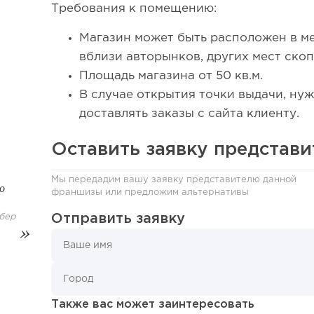
Требования к помещению:
Магазин может быть расположен в м
вблизи авторынков, других мест ско
Площадь магазина от 50 кв.м.
В случае открытия точки выдачи, нуж
доставлять заказы с сайта клиенту.
Оставить заявку представ
77
Мы передадим вашу заявку представителю данной
о
франшизы или предложим альтернативы
Франшиза кафе: рейтинг лучших франшиз общепит
Отправить заявку
бер
Также вас может заинтересовать