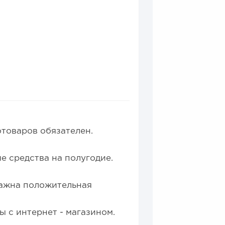
0
0
отоваров обязателен.
е в 2026 году:...
 средства на полугодие.
важна положительная
ы с интернет - магазином.