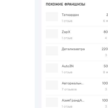
ПОХОЖИЕ ФРАНШИЗЫ
Таткардан
1 отзыв
6 
ZapX
80
1 отзыв
4
Детализавтра
220
3
Auto3N
50
1 отзыв
8 
Автореальность
100
7 отзывов
3
АзияГрандАвто
100
1 отзыв
3