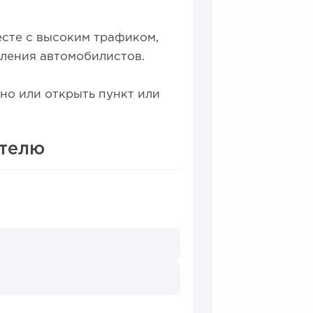
есте с высоким трафиком,
пления автомобилистов.
но или открыть пункт или
ителю
0
0
а для открытия заведения