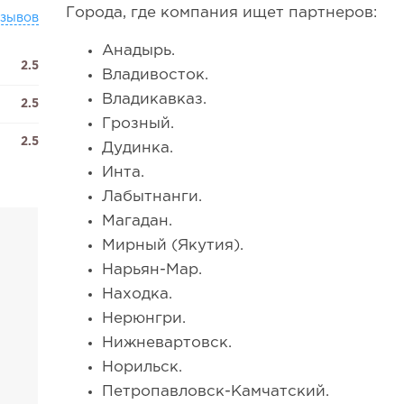
Города, где компания ищет партнеров:
тзывов
Анадырь.
2.5
Владивосток.
Владикавказ.
2.5
Грозный.
2.5
Дудинка.
Инта.
Лабытнанги.
Магадан.
Мирный (Якутия).
Нарьян-Мар.
Находка.
Нерюнгри.
Нижневартовск.
Норильск.
Петропавловск-Камчатский.