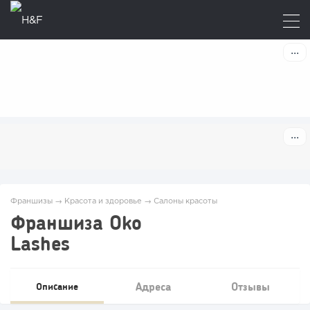
Франшизы
→
Красота и здоровье
→
Салоны красоты
Франшиза Oko
Lashes
Адреса
Отзывы
Описание