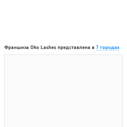
37
0
0
Сколько приносит маленькая кофейня в Екатеринбурге в
Франшиза Oko Lashes представлена в
7 городах
2026 году:...
92
0
0