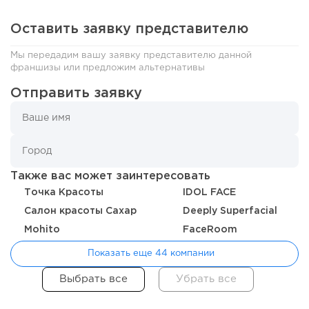
Оставить заявку представителю
Мы передадим вашу заявку представителю данной
141
9
2
франшизы или предложим альтернативы
Отправить заявку
Отзыв SSL-сертификатов у банков: как это влияет на
российский...
Также вас может заинтересовать
Точка Красоты
IDOL FACE
Салон красоты Сахар
Deeply Superfacial
Mohito
FaceRoom
Показать еще 44 компании
155
11
2