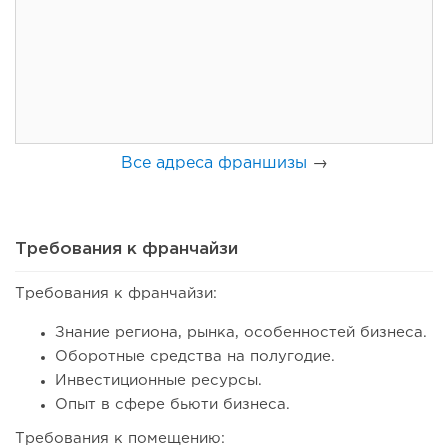
Франшиза кафе: рейтинг лучших франшиз общепита для
открытия заведения
Все адреса франшизы
→
Требования к франчайзи
Требования к франчайзи:
101
0
0
Знание региона, рынка, особенностей бизнеса.
Оборотные средства на полугодие.
Coffee Way приступил к масштабированию собственной
Инвестиционные ресурсы.
модели производства...
Опыт в сфере бьюти бизнеса.
Требования к помещению: