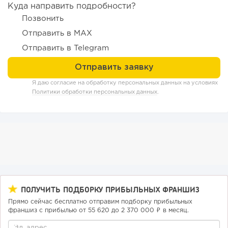
Куда направить подробности?
«Прибыль 20 млн в год, а я ездил на метро»: куда в
Позвонить
интернет-магазине...
Отправить в MAX
Отправить в Telegram
Я даю согласие на обработку персональных данных на условиях
Политики обработки персональных данных
.
104
0
0
Конференции августа 2026: лучшие мероприятия месяца
для бизнеса,...
ПОЛУЧИТЬ ПОДБОРКУ ПРИБЫЛЬНЫХ ФРАНШИЗ
Прямо сейчас бесплатно отправим подборку прибыльных
франшиз с прибылью от 55 620 до 2 370 000 ₽ в месяц.