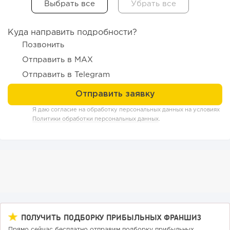
Куда направить подробности?
Позвонить
186
12
2
Отправить в MAX
Отправить в Telegram
«Прибыль 20 млн в год, а я ездил на метро»: куда в
интернет-магазине...
Я даю согласие на обработку персональных данных на условиях
Политики обработки персональных данных
.
ПОЛУЧИТЬ ПОДБОРКУ ПРИБЫЛЬНЫХ ФРАНШИЗ
133
9
1
Прямо сейчас бесплатно отправим подборку прибыльных