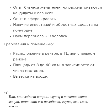
124
8
1
Опыт бизнеса желателен, но рассматриваются
Coffee Way приступил к масштабированию собственной
кандидаты и без него.
модели производства...
Опыт в сфере красоты.
Наличие инвестиций и оборотных средств на
полугодие.
Найм персонала 3-9 человек.
Требования к помещению:
Расположение в центре, в ТЦ или спальном
районе.
Площадь от 8 до 40 кв.м. в зависимости от
числа мастеров.
Вывеска на входе.
129
0
0
От стартапа за 30 тысяч рублей до бизнеса стоимостью
миллиарды:...
Тот, кто задает вопрос, глупец в течение пяти
минут, тот, кто его не задает, глупец всю свою
жизнь.