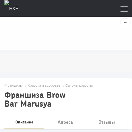
Франшизы
→
Красота и здоровье
→
Салоны красоты
Франшиза Brow
Bar Marusya
Адреса
Отзывы
Описание