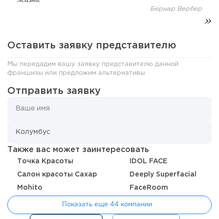
Бернар Вербер
Оставить заявку представителю
Мы передадим вашу заявку представителю данной
франшизы или предложим альтернативы
Отправить заявку
197
12
2
Отзыв SSL-сертификатов у банков: как это влияет на
российский...
Также вас может заинтересовать
Точка Красоты
IDOL FACE
Салон красоты Сахар
Deeply Superfacial
Mohito
FaceRoom
Показать еще 44 компании