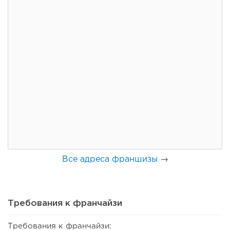
137
8
1
Франшиза кафе: рейтинг лучших франшиз общепита для
открытия заведения
Все адреса франшизы
→
Требования к франчайзи
Требования к франчайзи: