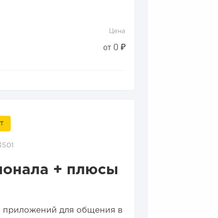
Цена
от 0 ₽
Т
3501
ионала + плюсы
я приложений для общения в