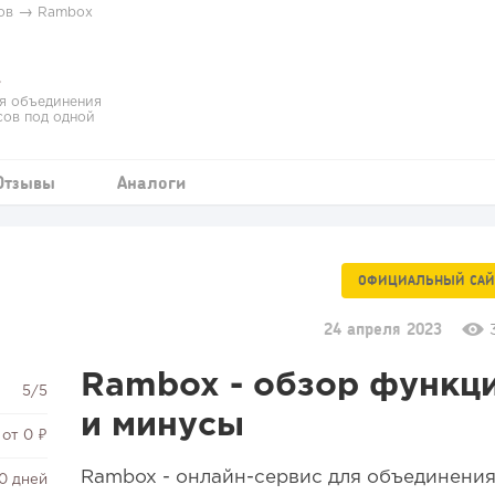
→
ов
Rambox
x
я объединения
сов под одной
Отзывы
Аналоги
ОФИЦИАЛЬНЫЙ САЙ
24 апреля 2023
Rambox - обзор функц
5/5
и минусы
от 0 ₽
Rambox - онлайн-сервис для объединени
0 дней