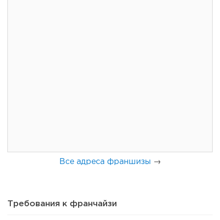
28
0
0
Почему продают прибыльный бизнес и что скрывают
продавцы готового...
Все адреса франшизы
→
Требования к франчайзи