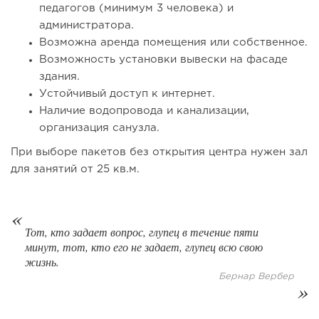
педагогов (минимум 3 человека) и
администратора.
Возможна аренда помещения или собственное.
Возможность установки вывески на фасаде
здания.
Устойчивый доступ к интернет.
Наличие водопровода и канализации,
организация санузла.
При выборе пакетов без открытия центра нужен зал
для занятий от 25 кв.м.
181
12
2
Coffee Way приступил к масштабированию собственной
модели производства...
Тот, кто задает вопрос, глупец в течение пяти
минут, тот, кто его не задает, глупец всю свою
жизнь.
Бернар Вербер