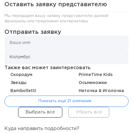
Оставить заявку представителю
Мы передадим вашу заявку представителю данной
франшизы или предложим альтернативы
Отправить заявку
171
12
2
От стартапа за 30 тысяч рублей до бизнеса стоимостью
миллиарды:...
Также вас может заинтересовать
Скородум
PrimeTime Kids
Звезды
Осьминожки
Bambolletti
Ниточка & Иголочка
Показать еще 21 компания
Куда направить подробности?