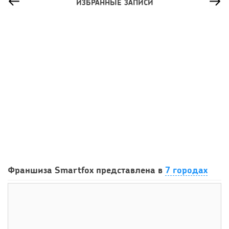
ИЗБРАННЫЕ ЗАПИСИ
39
0
0
«Красное & Белое» хотел скопировать маркетплейсы, но
Франшиза Smartfox представлена в
7 городах
у них «не...