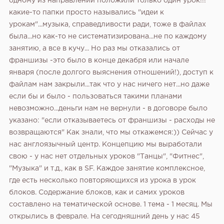
одному из направлений положили только один урок!!!
какие-то папки просто назывались "идеи к
урокам"...музыка, справедливости ради, тоже в файлах
была...но как-то не систематизирована...не по каждому
занятию, а все в кучу... Но раз мы отказались от
франшизы -это было в конце декабря или начале
января (после долгого выяснения отношений!), доступ к
файлам нам закрыли...так что у нас ничего нет...но даже
если бы и было - пользоваться такими планами
невозможно...деньги нам не вернули - в договоре было
указано: "если отказываетесь от франшизы - расходы не
возвращаются" Как знали, что мы откажемся:))
Сейчас у
нас англоязычный центр. Концепцию мы выработали
свою - у нас нет отдельных уроков "Танцы", "Фитнес",
"Музыка" и т.д., как в SF. Каждое занятие комплексное,
где есть несколько повторяющихся из урока в урок
блоков. Содержание блоков, как и самих уроков
составлено на тематической основе. 1 тема - 1 месяц. Мы
открылись в феврале. На сегодняшний день у нас 45