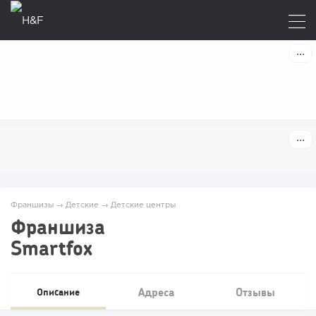
Франшизы
→
Детские
→
Детские центры
Франшиза
Smartfox
Адреса
Отзывы
Описание