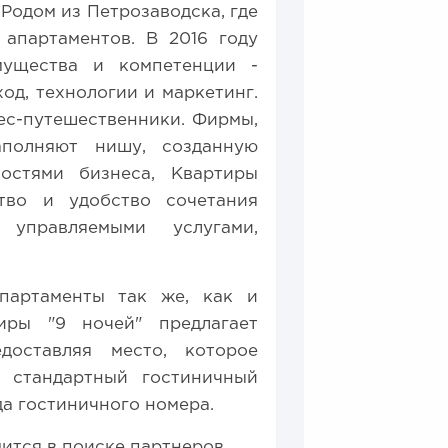
 Родом из Петрозаводска, где
апартаментов. В 2016 году
мущества и компетенции -
од, технологии и маркетинг.
ес-путешественники. Фирмы,
аполняют нишу, созданную
остями бизнеса, Квартиры
тво и удобство сочетания
управляемыми услугами,
апартаменты так же, как и
иры "9 ночей" предлагает
доставляя место, которое
м стандартный гостиничный
да гостиничного номера.
ится в поиске партнеров