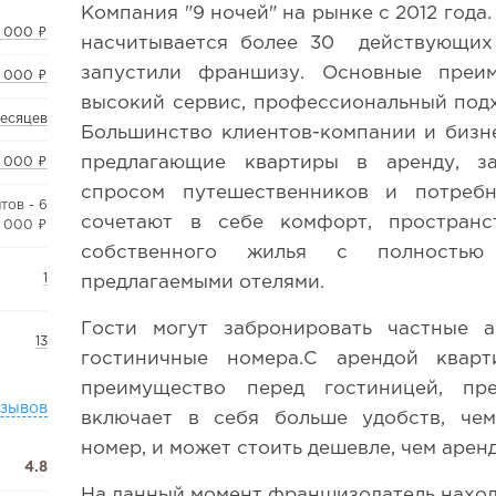
Компания "9 ночей" на рынке с 2012 года.
 000 ₽
насчитывается более 30 действующих 
запустили франшизу. Основные преи
 000 ₽
высокий сервис, профессиональный подх
месяцев
Большинство клиентов-компании и бизн
предлагающие квартиры в аренду, з
 000 ₽
спросом путешественников и потребн
тов - 6
сочетают в себе комфорт, пространс
000 ₽
собственного жилья с полностью 
1
предлагаемыми отелями.
Гости могут забронировать частные 
13
гостиничные номера.С арендой кварт
преимущество перед гостиницей, пре
тзывов
включает в себя больше удобств, че
номер, и может стоить дешевле, чем арен
4.8
На данный момент франшизодатель наход