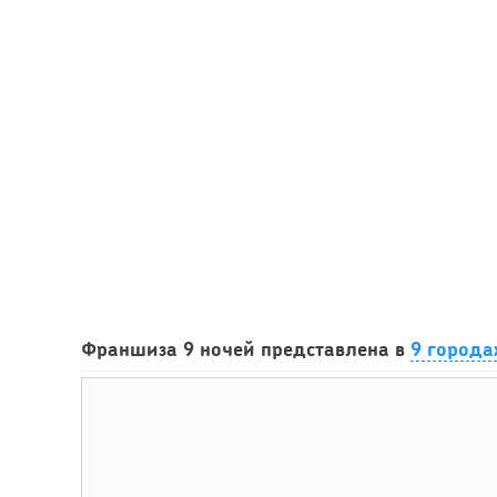
Франшиза 9 ночей представлена в
9 города
63
Франшиза кафе: рейтинг лучших франшиз общепит