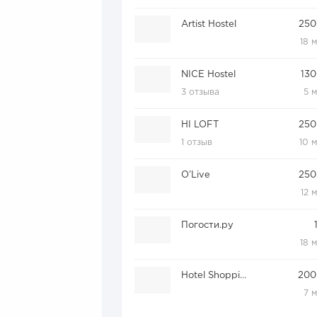
Artist Hostel
250
18 
NICE Hostel
130
3 отзыва
5 
HI LOFT
250
1 отзыв
10 
O’Live
250
12 
Погости.ру
18 
Hotel Shopping
200
7 