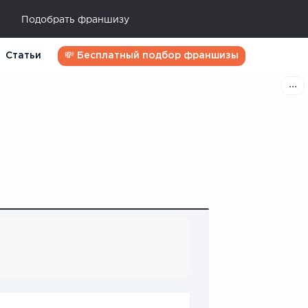
Подобрать франшизу
Статьи
💸 Бесплатный подбор франшизы