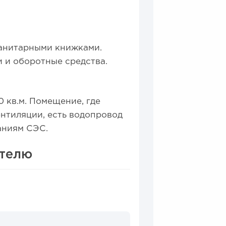
е в 2026 году:...
санитарными книжками.
 и оборотные средства.
 кв.м. Помещение, где
нтиляции, есть водопровод
аниям СЭС.
ителю