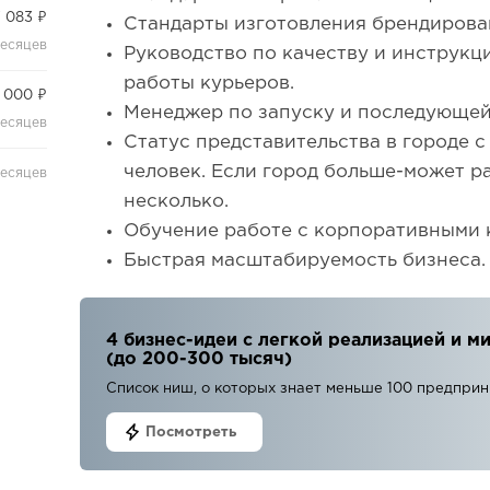
 083 ₽
Стандарты изготовления брендирова
месяцев
Руководство по качеству и инструкц
работы курьеров.
 000 ₽
Менеджер по запуску и последующей
месяцев
Статус представительства в городе с
человек. Если город больше-может р
месяцев
несколько.
Обучение работе с корпоративными к
Быстрая масштабируемость бизнеса.
4 бизнес-идеи с легкой реализацией и
(до 200-300 тысяч)
Список ниш, о которых знает меньше 100 предпри
Посмотреть