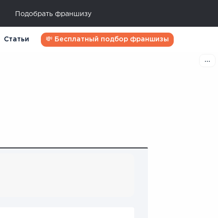
Подобрать франшизу
Статьи
💸 Бесплатный подбор франшизы