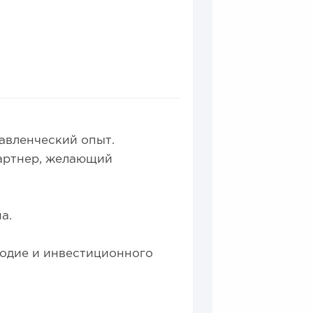
0
0
авленческий опыт.
а для открытия заведения
артнер, желающий
а.
годие и инвестиционного