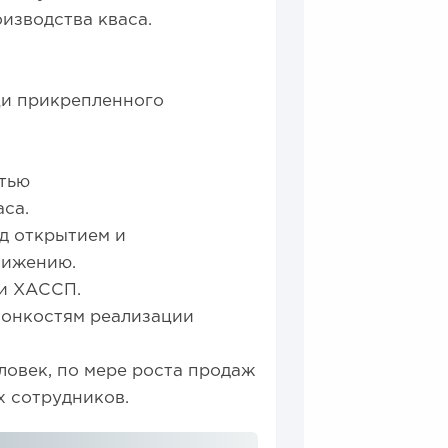
изводства кваса.
щи прикрепленного
тью
аса.
д открытием и
вижению.
ии ХАССП.
тонкостям реализации
ловек, по мере роста продаж
х сотрудников.