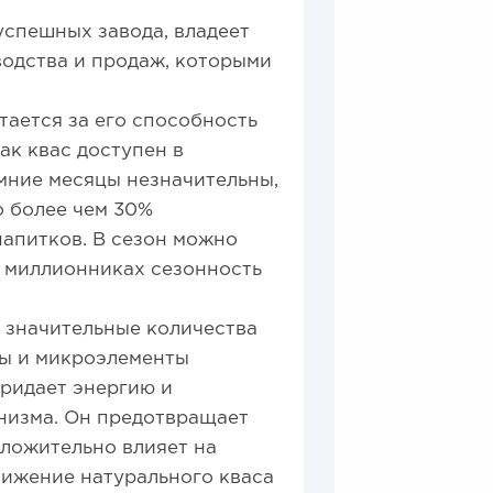
успешных завода, владеет
одства и продаж, которыми
тается за его способность
ак квас доступен в
имние месяцы незначительны,
о более чем 30%
апитков. В сезон можно
в миллионниках сезонность
т значительные количества
ты и микроэлементы
придает энергию и
низма. Он предотвращает
ложительно влияет на
вижение натурального кваса